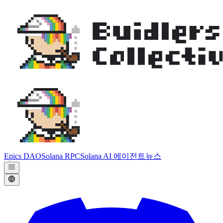
Epics DAO
Solana RPC
Solana AI 에이전트
뉴스