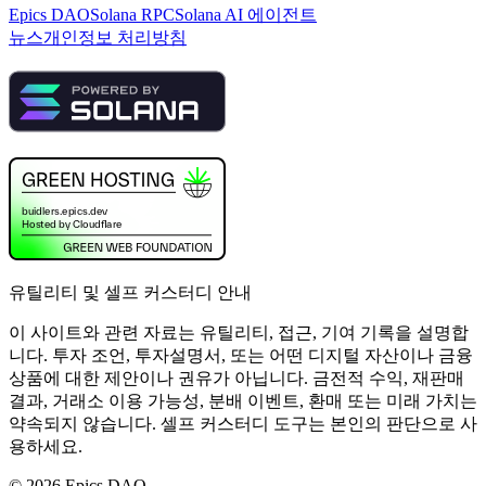
Epics DAO
Solana RPC
Solana AI 에이전트
뉴스
개인정보 처리방침
유틸리티 및 셀프 커스터디 안내
이 사이트와 관련 자료는 유틸리티, 접근, 기여 기록을 설명합
니다. 투자 조언, 투자설명서, 또는 어떤 디지털 자산이나 금융
상품에 대한 제안이나 권유가 아닙니다. 금전적 수익, 재판매
결과, 거래소 이용 가능성, 분배 이벤트, 환매 또는 미래 가치는
약속되지 않습니다. 셀프 커스터디 도구는 본인의 판단으로 사
용하세요.
©
2026
Epics DAO