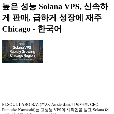
높은 성능 Solana VPS, 신속하
게 판매, 급하게 성장에 재주
Chicago - 한국어
ELSOUL LABO B.V. (본사: Amsterdam, 네덜란드; CEO:
Fumitake Kawasaki)는 고성능 VPS의 재작업을 발표 Solana 더