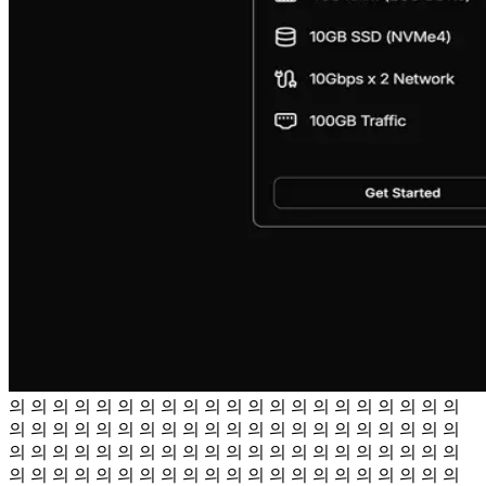
의 의 의 의 의 의 의 의 의 의 의 의 의 의 의 의 의 의 의 의 의
의 의 의 의 의 의 의 의 의 의 의 의 의 의 의 의 의 의 의 의 의
의 의 의 의 의 의 의 의 의 의 의 의 의 의 의 의 의 의 의 의 의
의 의 의 의 의 의 의 의 의 의 의 의 의 의 의 의 의 의 의 의 의