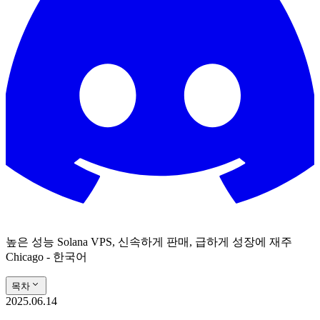
높은 성능 Solana VPS, 신속하게 판매, 급하게 성장에 재주
Chicago - 한국어
목차
2025.06.14