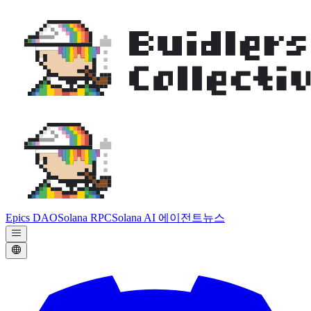
Epics DAO
Solana RPC
Solana AI 에이전트
뉴스