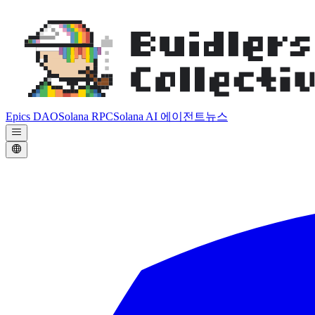
Epics DAO
Solana RPC
Solana AI 에이전트
뉴스