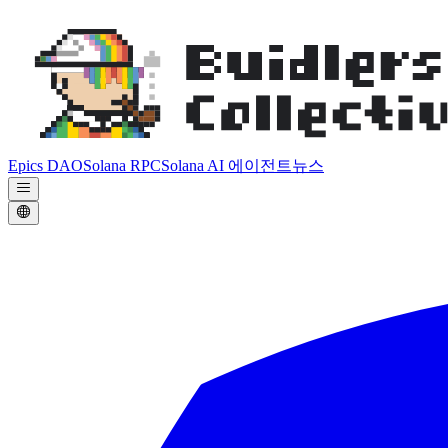
Epics DAO
Solana RPC
Solana AI 에이전트
뉴스