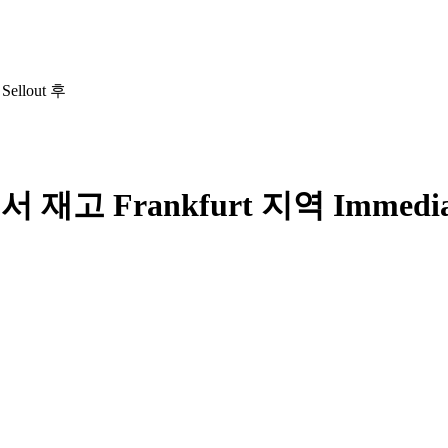
ellout 후
재고 Frankfurt 지역 Immediate