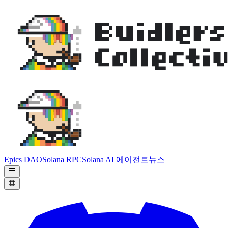
Epics DAO
Solana RPC
Solana AI 에이전트
뉴스