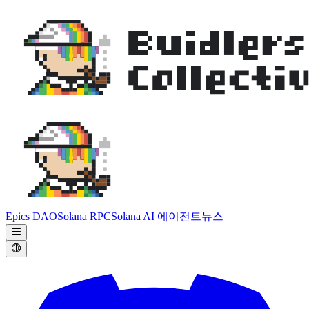
Epics DAO
Solana RPC
Solana AI 에이전트
뉴스