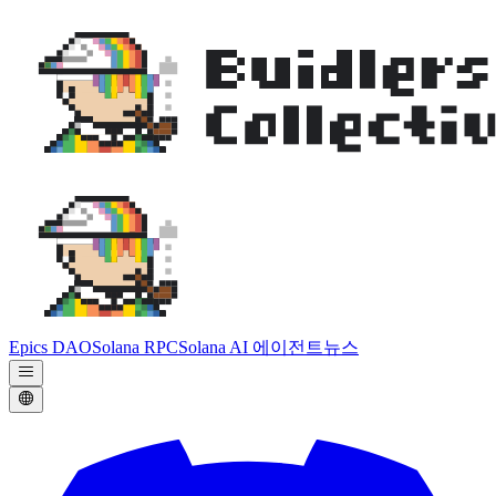
Epics DAO
Solana RPC
Solana AI 에이전트
뉴스