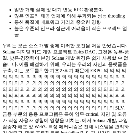
일반 거래 실패 및 대기 변동 RPC 환경분야
많은 인프라 제공 업체에 의해 부과되는 성능 throttling
통신 품질에 네트워크 거리의 중요한 영향
높은 수준의 인프라 접근에 어려움이 작은 프로젝트 얼
굴
우리는 오픈 소스 개발 중에 이러한 도전을 처음 만났습니다.
Solana 디지털 카드 게임 프로젝트 Epics DAO, 그것은 높은-품
질, 낮은-경쟁력이 분명 Solana 개발 환경은 쉽게 사용할 수 없
습니다. 이를 해결하기 위해, 우리는 우리의 자신의 플랫폼을
구축, 이는 모두를위한 기초가되기 때문에 ERPC 의 의 의 의
의 의 의 의 의 의 의 의 의 의 의 의 의 의 의 의 의 의 의 의 의
의 의 의 의 의 의 의 의 의 의 의 의 의 의 의 의 의 의 의 의 의
의 의 의 의 의 의 의 의 의 의 의 의 의 의 의 의 의 의 의 의 의
의 의 의 의 의 의 의 의 의 의 의 의 의 의 의 의 의 의 의 의 의
의 의 의 의 의 의 의 의 의 의 의 의 의 의 의 의 의 의 의 의 의
의 의 의 의 의 의 의 의 의 의 의 의 의 의 의 의 의 의 의 SLV.
금융 부문의 응용 프로그램은 특히 임무-critical, 지연 및 오류
가 직접 사용자 경험에 영향을 미치는. 에서 Solana 개발, 과잉
검증자 배포 및 Web3- 특정 메커니즘은 전체 시스템을 관리하
기 어렵고, 많은 프로젝트를 Instability 및 대기 시간과 투쟁을