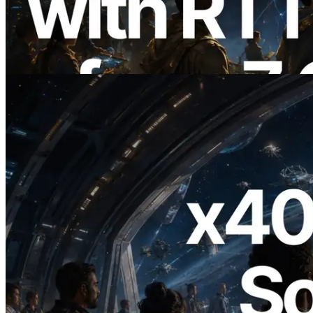
7개 리전 ping 측정으로 확장 —
Validators Information API도 공개
이 글 읽기
2026.07.04
ERPC, x402 지원 Solana RPC 공개 — AI
에이전트가 필요한 API에 온디맨드로 결