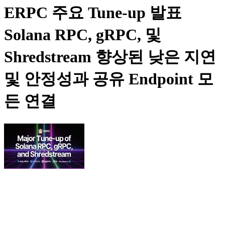
ERPC 주요 Tune-up 발표
Solana RPC, gRPC, 및
Shredstream 향상된 낮은 지연
및 안정성과 공유 Endpoint 모
든 연결