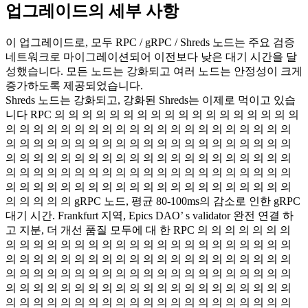
업그레이드의 세부 사항
이 업그레이드로, 모두 RPC / gRPC / Shreds 노드는 주요 검증
네트워크로 마이그레이션되어 이전보다 낮은 대기 시간을 달
성했습니다. 모든 노드는 강화되고 여러 노드는 안정성이 크게
증가하도록 제공되었습니다.
Shreds 노드는 강화되고, 강화된 Shreds는 이제로 먹이고 있습
니다 RPC 의 의 의 의 의 의 의 의 의 의 의 의 의 의 의 의 의 의
의 의 의 의 의 의 의 의 의 의 의 의 의 의 의 의 의 의 의 의 의
의 의 의 의 의 의 의 의 의 의 의 의 의 의 의 의 의 의 의 의 의
의 의 의 의 의 의 의 의 의 의 의 의 의 의 의 의 의 의 의 의 의
의 의 의 의 의 의 의 의 의 의 의 의 의 의 의 의 의 의 의 의 의
의 의 의 의 의 의 의 의 의 의 의 의 의 의 의 의 의 의 의 의 의
의 의 의 의 의 gRPC 노드, 평균 80-100ms의 감소로 인한 gRPC
대기 시간. Frankfurt 지역, Epics DAO’ s validator 완전 연결 하
고 지분, 더 개선 품질 모두에 대 한 RPC 의 의 의 의 의 의 의
의 의 의 의 의 의 의 의 의 의 의 의 의 의 의 의 의 의 의 의 의
의 의 의 의 의 의 의 의 의 의 의 의 의 의 의 의 의 의 의 의 의
의 의 의 의 의 의 의 의 의 의 의 의 의 의 의 의 의 의 의 의 의
의 의 의 의 의 의 의 의 의 의 의 의 의 의 의 의 의 의 의 의 의
의 의 의 의 의 의 의 의 의 의 의 의 의 의 의 의 의 의 의 의 의