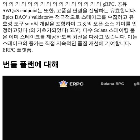
의 의 의 의 의 의 의 의 의 의 의 의 의 의 의 의 gRPC. 공유
SWQoS endpoint는 또한, 고품질 연결을 전달하는 유효합니다.
Epics DAO’ s validator는 적극적으로 스테이크를 수집하고 유
효성 도구 solv의 개발을 포함하여 그것의 오픈 소스 기여를 인
정하고있다 (의 기초가되었다) SLV). 다수 Solana 스테이킹 풀
은 이미 스테이크를 제공하도록 최선을 다하고 있습니다. 이는
스테이크의 증가는 직접 지속적인 품질 개선에 기여합니다.
ERPC 플랫폼.
번들 플랜에 대해