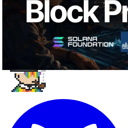
이 글 읽기
더 보기