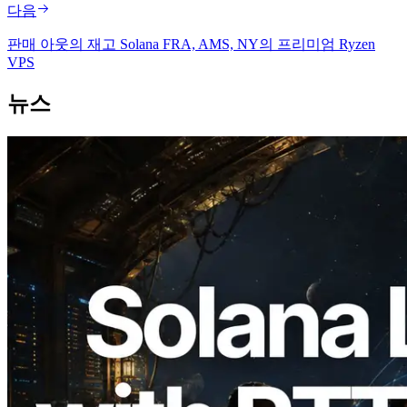
다음
판매 아웃의 재고 Solana FRA, AMS, NY의 프리미엄 Ryzen
VPS
뉴스
2026.08.05
ERPC, Solana Leader Slot API를 전 세계