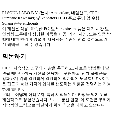
ELSOUL LABO B.V. (본사: Amsterdam, 네덜란드, CEO:
Fumitake Kawasaki) 및 Validators DAO 주요 튜닝 업 수행
Solana 공유 endpoints.
이 개선은 적용 RPC, gRPC, 및 Shredstream, 낮은 대기 시간 및
안정성 모두에서 상당한 이득을 제공. 가격, 사양, 또는 인증 방
법에 대한 변경이 없으며, 사용자는 기존의 연결 설정으로 개
선 혜택을 누릴 수 있습니다.
의논하기
ERPC 지속적인 연구와 개발을 추구하고, 새로운 방법들이 발
견될 때마다 성능 개선을 신속하게 구현하고, 전체 플랫폼을
강화하기 위해 일관되게 일관되게 일관되게 노력합니다. 이것
은 접근 가능한 가격에 업계를 선도하는 제품을 전달하는 가능
하게 합니다.
우리는 어떻게 어려운지, 특히 시작을위한, 안정을 얻기 위해
개인적으로 경험했습니다. Solana 통신 환경. 이 도전은 우리가
지속적인 노력으로 해결하기 위해 최선을 다하고 있습니다.