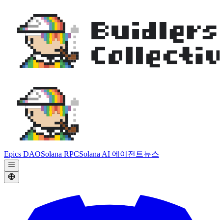
Epics DAO
Solana RPC
Solana AI 에이전트
뉴스