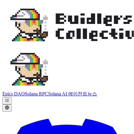
Epics DAO
Solana RPC
Solana AI 에이전트
뉴스