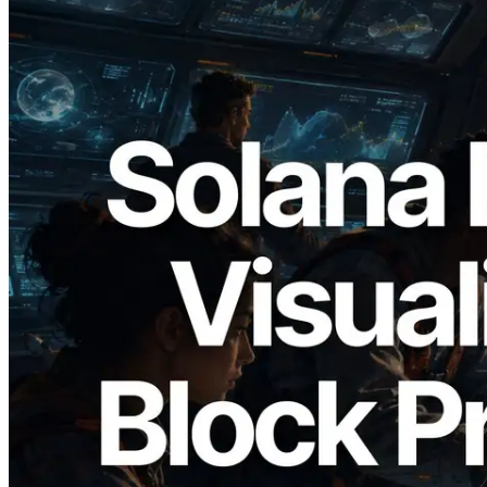
2026.05.24
Validators Solutions, Solana 블록 애널라
이저 공개 — slot 단위 블록 생성 시간과
담당 검증자 시각화
이 글 읽기
더 보기