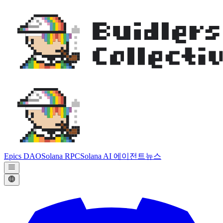
Epics DAO
Solana RPC
Solana AI 에이전트
뉴스