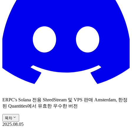
ERPC's Solana 전용 ShredStream 및 VPS 판매 Amsterdam, 한정
된 Quantities에서 유효한 우수한 버전
목차
2025.08.05