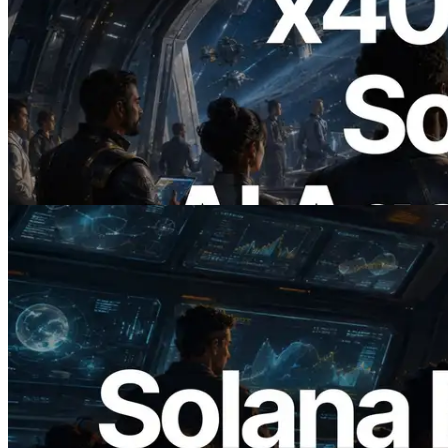
2026.07.04
ERPC, x402 지원 Solana RPC 공개 — AI
에이전트가 필요한 API에 온디맨드로 결
제하는 시대
이 글 읽기
2026.05.24