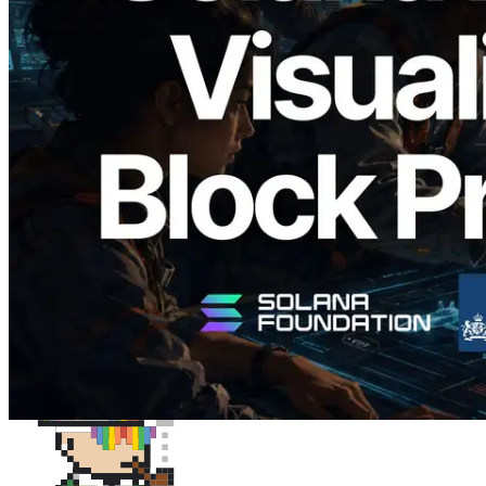
Validators Solutions, Solana 블록 애널라
이저 공개 — slot 단위 블록 생성 시간과
담당 검증자 시각화
이 글 읽기
더 보기