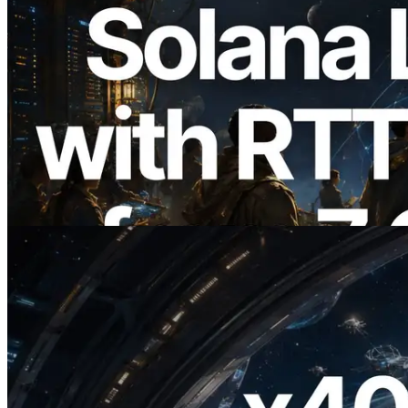
2026.08.05
ERPC, Solana Leader Slot API를 전 세계
7개 리전 ping 측정으로 확장 —
Validators Information API도 공개
이 글 읽기