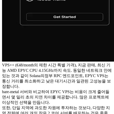
VPS++ (€48/month의 제한 시간 특별 가격), 지금 판매, 최신 기
능 AMD EPYC CPU 4.15GHz까지 속도. 동일한 네트워크 안에
있는 것과 같이 Solana의정부 RPC 엔드포인트, EPYC VPS는
통신 거리를 최소화하고 낮은 대기시간과 일관된 고성능을 보
장합니다.
bare-metal 서버와 비교하여 EPYC VPS는 비용이 크게 줄어들
면서 몇 밀리 초의 지연 차이를 제공합니다. 많은 프로젝트에
이상적인 선택을 만듭니다.
또한, 단일 지역에 과도한 자원에 투자하는 것보다, 다양한 지
역 전체에 여러 개의 작은 2 코어 서버를 배포하는 것은 종종