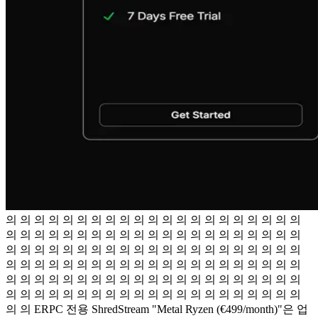
의 의 의 의 의 의 의 의 의 의 의 의 의 의 의 의 의 의 의 의 의
의 의 의 의 의 의 의 의 의 의 의 의 의 의 의 의 의 의 의 의 의
의 의 의 의 의 의 의 의 의 의 의 의 의 의 의 의 의 의 의 의 의
의 의 의 의 의 의 의 의 의 의 의 의 의 의 의 의 의 의 의 의 의
의 의 의 의 의 의 의 의 의 의 의 의 의 의 의 의 의 의 의 의 의
의 의 의 의 의 의 의 의 의 의 의 의 의 의 의 의 의 의 의 의 의
의 의 ERPC 전용 ShredStream "Metal Ryzen (€499/month)"은 업