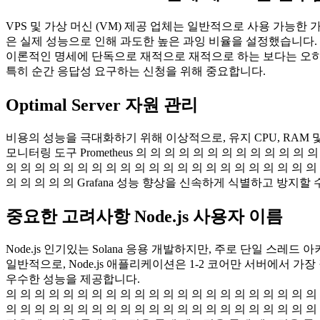
VPS 및 가상 머신 (VM) 제공 업체는 일반적으로 사용 가능한 
은 실제 성능으로 인해 과도한 높은 과잉 비율을 설정했습니다.
이론적인 명세에 단독으로 재적으로 재적으로 하는 보다는 오히려
특히 순간 응답성 요구하는 신청을 위해 중요합니다.
Optimal Server 자원 관리
비용의 성능을 극대화하기 위해 이상적으로, 유지 CPU, RAM 및
모니터링 도구 Prometheus 의 의 의 의 의 의 의 의 의 의 의 의 의
의 의 의 의 의 의 의 의 의 의 의 의 의 의 의 의 의 의 의 의 의 의
의 의 의 의 의 Grafana 성능 향상을 신속하게 식별하고 방
중요한 고려사항 Node.js 사용자 이름
Node.js 인기있는 Solana 응용 개발하지만, 주로 단일 스레드
일반적으로, Node.js 애플리케이션은 1-2 코어만 서버에서 가
우수한 성능을 제공합니다.
의 의 의 의 의 의 의 의 의 의 의 의 의 의 의 의 의 의 의 의 의 의
의 의 의 의 의 의 의 의 의 의 의 의 의 의 의 의 의 의 의 의 의 의 