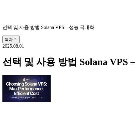
선택 및 사용 방법 Solana VPS – 성능 극대화
목차
2025.08.01
선택 및 사용 방법 Solana VPS