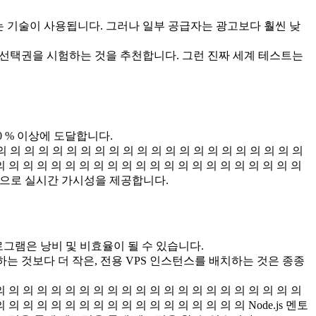
,"라는 기술이 사용됩니다. 그러나 일부 공급자는 광고보다 훨씬 낮
 선택권을 시험하는 것을 추천합니다. 그런 진짜 세계 테스트는
0 % 이상에 도달합니다.
 의 의 의 의 의 의 의 의 의 의 의 의 의 의 의 의 의 의 의 의 의 의
의 의 의 의 의 의 의 의 의 의 의 의 의 의 의 의 의 의 의 의 의 의
사용으로 실시간 가시성을 제공합니다.
 프로그램은 낭비 및 비효율이 될 수 있습니다.
행하는 것보다 더 작은, 전용 VPS 인스턴스를 배치하는 것은 종종
의 의 의 의 의 의 의 의 의 의 의 의 의 의 의 의 의 의 의 의 의 의
 의 의 의 의 의 의 의 의 의 의 의 의 의 의 의 의 의 Node.js 멘토