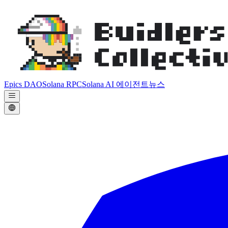
Epics DAO
Solana RPC
Solana AI 에이전트
뉴스