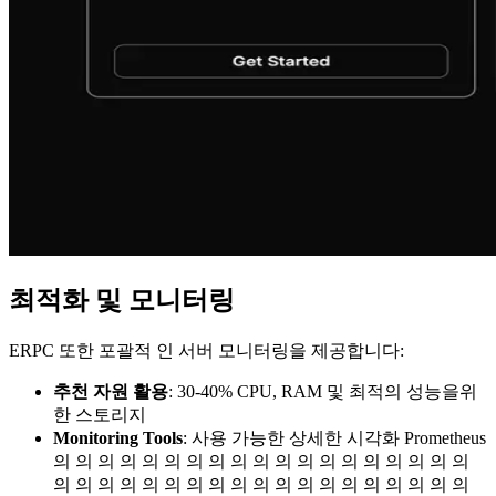
최적화 및 모니터링
ERPC 또한 포괄적 인 서버 모니터링을 제공합니다:
추천 자원 활용
: 30-40% CPU, RAM 및 최적의 성능을위
한 스토리지
Monitoring Tools
: 사용 가능한 상세한 시각화 Prometheus
의 의 의 의 의 의 의 의 의 의 의 의 의 의 의 의 의 의 의
의 의 의 의 의 의 의 의 의 의 의 의 의 의 의 의 의 의 의