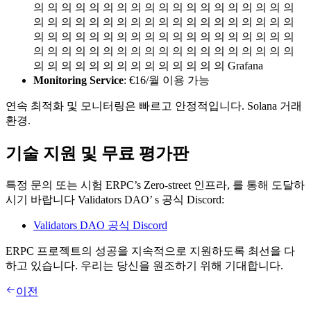
의 의 의 의 의 의 의 의 의 의 의 의 의 의 의 의 의 의 의
의 의 의 의 의 의 의 의 의 의 의 의 의 의 의 의 의 의 의
의 의 의 의 의 의 의 의 의 의 의 의 의 의 의 의 의 의 의
의 의 의 의 의 의 의 의 의 의 의 의 의 의 의 의 의 의 의
의 의 의 의 의 의 의 의 의 의 의 의 의 의 Grafana
Monitoring Service
: €16/월 이용 가능
연속 최적화 및 모니터링은 빠르고 안정적입니다. Solana 거래
환경.
기술 지원 및 무료 평가판
특정 문의 또는 시험 ERPC’s Zero-street 인프라, 를 통해 도달하
시기 바랍니다 Validators DAO’ s 공식 Discord:
Validators DAO 공식 Discord
ERPC 프로젝트의 성공을 지속적으로 지원하도록 최선을 다
하고 있습니다. 우리는 당신을 원조하기 위해 기대합니다.
이전