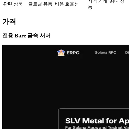
지역 거래, 최대 성
관련 상품
글로벌 유통, 비용 효율성
능
가격
전용 Bare 금속 서버