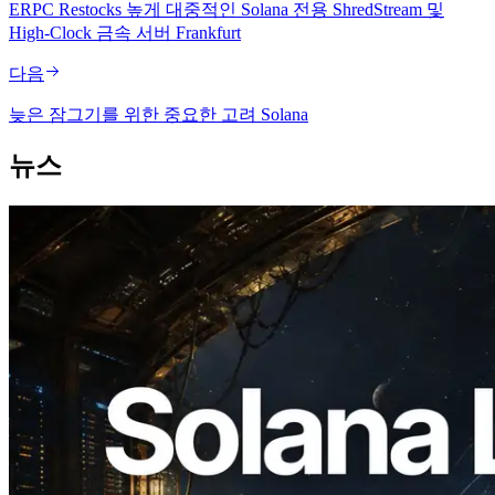
ERPC Restocks 높게 대중적인 Solana 전용 ShredStream 및
High-Clock 금속 서버 Frankfurt
다음
늦은 잠그기를 위한 중요한 고려 Solana
뉴스
2026.08.05