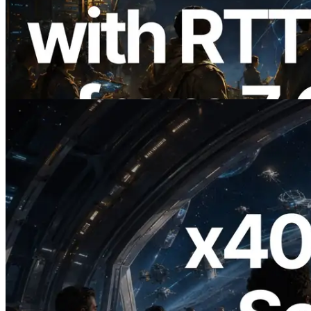
ERPC, Solana Leader Slot API를 전 세계
7개 리전 ping 측정으로 확장 —
Validators Information API도 공개
이 글 읽기
2026.07.04
ERPC, x402 지원 Solana RPC 공개 — AI