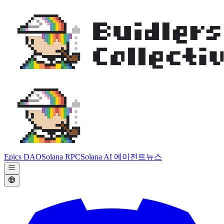
Epics DAO
Solana RPC
Solana AI 에이전트
뉴스