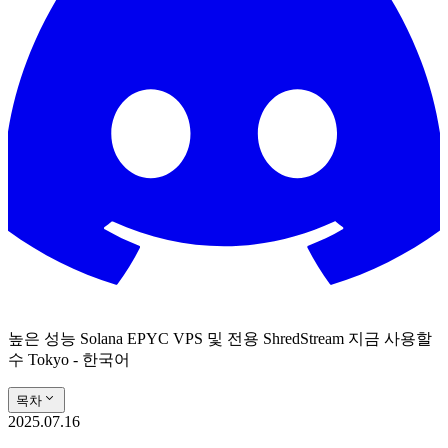
높은 성능 Solana EPYC VPS 및 전용 ShredStream 지금 사용할
수 Tokyo - 한국어
목차
2025.07.16