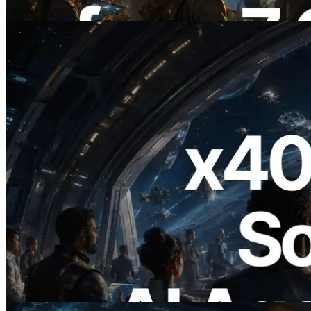
이 글 읽기
2026.07.04
ERPC, x402 지원 Solana RPC 공개 — AI
에이전트가 필요한 API에 온디맨드로 결
제하는 시대
이 글 읽기