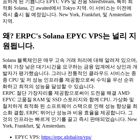
표하게 된 기쁩니다 EPYC VPS 및 전용 ShredStream, 특히 최
적화 Solana, 긴 awaited에서 Tokyo 지역. 이 서비스는 이전에
즉시 출시 될 예정입니다. New York, Frankfurt, 및 Amsterdam
지역.
왜? ERPC's Solana EPYC VPS는 널리 지
원됩니다.
Solana 블록체인은 매우 고속 거래 처리에 대해 알려져 있으며,
특히 가장 낮은 대기시간을 요구하는 금융 업계에서 상인과 개
발자가 평가했습니다. 그러나 전통적인 클라우드 서비스는 종
종 CPU 및 저 성능 인프라를 제공함으로써 수익을 우선 순위
화하고 최적의 성능을 달성할 수 있습니다.
ERPC 절단 가장자리를 제공함으로써이 도전을 해결 AMD
EPYC 고품질 RAM 및 SSD 스토리지와 함께 CPU. 가상화 및
철저하게 최적화 된 소프트웨어 스택으로 인해 성능 향상을 최
소화 결합, ERPC 뛰어난 성능과 비용 효율을 제공합니다. 그
것의 인프라는 빠르게 인기를 끌고 즉시 판매되었습니다. New
York, Frankfurt, 및 Amsterdam.
EPYC VPS:
https://erpc.global/en/vps/