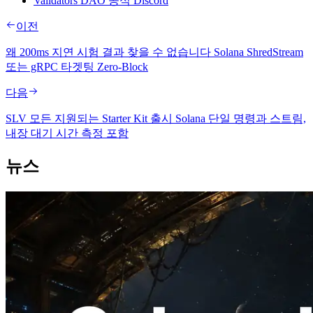
Validators DAO 공식 Discord
이전
왜 200ms 지연 시험 결과 찾을 수 없습니다 Solana ShredStream
또는 gRPC 타겟팅 Zero-Block
다음
SLV 모든 지원되는 Starter Kit 출시 Solana 단일 명령과 스트림,
내장 대기 시간 측정 포함
뉴스