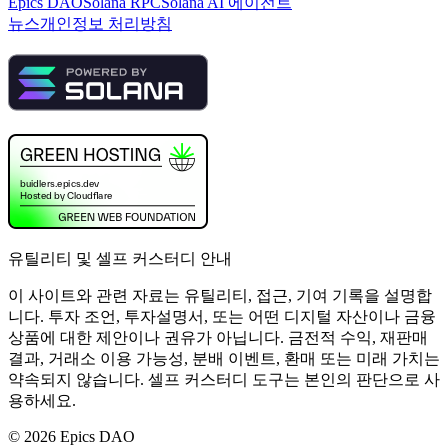
Epics DAO
Solana RPC
Solana AI 에이전트
뉴스
개인정보 처리방침
유틸리티 및 셀프 커스터디 안내
이 사이트와 관련 자료는 유틸리티, 접근, 기여 기록을 설명합
니다. 투자 조언, 투자설명서, 또는 어떤 디지털 자산이나 금융
상품에 대한 제안이나 권유가 아닙니다. 금전적 수익, 재판매
결과, 거래소 이용 가능성, 분배 이벤트, 환매 또는 미래 가치는
약속되지 않습니다. 셀프 커스터디 도구는 본인의 판단으로 사
용하세요.
©
2026
Epics DAO