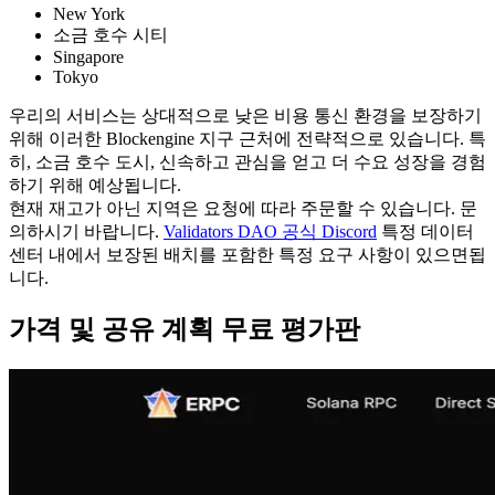
New York
소금 호수 시티
Singapore
Tokyo
우리의 서비스는 상대적으로 낮은 비용 통신 환경을 보장하기
위해 이러한 Blockengine 지구 근처에 전략적으로 있습니다. 특
히, 소금 호수 도시, 신속하고 관심을 얻고 더 수요 성장을 경험
하기 위해 예상됩니다.
현재 재고가 아닌 지역은 요청에 따라 주문할 수 있습니다. 문
의하시기 바랍니다.
Validators DAO 공식 Discord
특정 데이터
센터 내에서 보장된 배치를 포함한 특정 요구 사항이 있으면됩
니다.
가격 및 공유 계획 무료 평가판