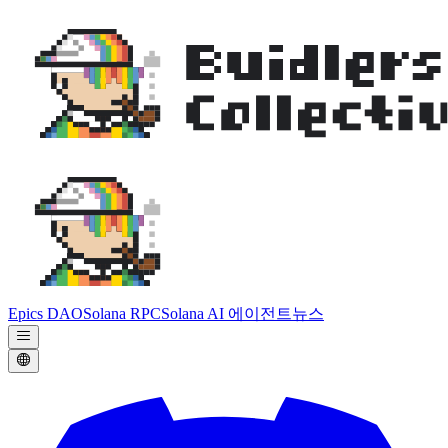
Epics DAO
Solana RPC
Solana AI 에이전트
뉴스