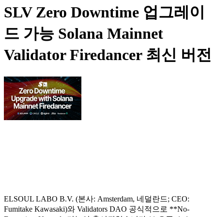
SLV Zero Downtime 업그레이
드 가능 Solana Mainnet
Validator Firedancer 최신 버전
ELSOUL LABO B.V. (본사: Amsterdam, 네덜란드; CEO:
Fumitake Kawasaki)와 Validators DAO 공식적으로 **No-