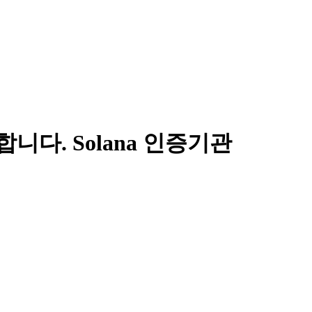
지원합니다. Solana 인증기관