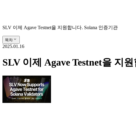
SLV 이제 Agave Testnet을 지원합니다. Solana 인증기관
목차
2025.01.16
SLV 이제 Agave Testnet을 