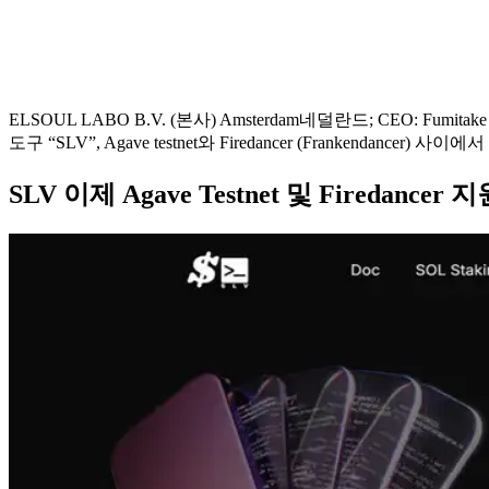
ELSOUL LABO B.V. (본사) Amsterdam네덜란드; CEO: Fum
도구 “SLV”, Agave testnet와 Firedancer (Frankendan
SLV 이제 Agave Testnet 및 Firedancer 