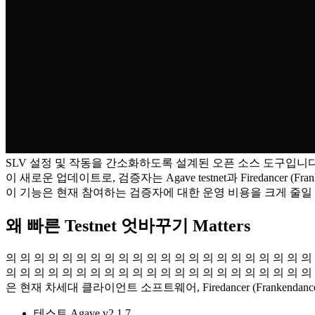
SLV 설정 및 작동을 간소화하도록 설계된 오픈 소스 도구입니다. 
이 새로운 업데이트로, 검증자는 Agave testnet과 Firedancer 
이 기능은 현재 참여하는 검증자에 대한 운영 비용을 크게 줄일 수 
왜 빠른 Testnet 엇바꾸기 Matters
의 의 의 의 의 의 의 의 의 의 의 의 의 의 의 의 의 의 의 의 의 의
의 의 의 의 의 의 의 의 의 의 의 의 의 의 의 의 의 의 의 의 의 의 
은 현재 차세대 클라이언트 소프트웨어, Firedancer (Franke
테스트 Agave v2.1.7