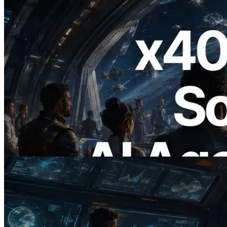
2026.07.04
ERPC lança Solana RPC com suporte a
x402 — A era em que agentes de IA
pagam sob demanda pelas APIs de que
precisam
Ler este artigo