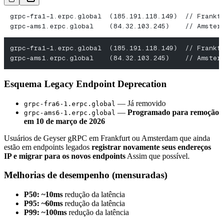
grpc-fra1-1.erpc.global  (185.191.118.149)  // Frankf
grpc-ams1.erpc.global    (84.32.103.245)    // Amster
grpc-fra1-1.erpc.global  (185.191.118.149)  // Frankf
grpc-ams1.erpc.global    (84.32.103.245)    // Amster
Esquema Legacy Endpoint Deprecation
— Já removido
grpc-fra6-1.erpc.global
—
Programado para remoção
grpc-ams6-1.erpc.global
em 10 de março de 2026
Usuários de Geyser gRPC em Frankfurt ou Amsterdam que ainda
estão em endpoints legados
registrar novamente seus endereços
IP e migrar para os novos endpoints
Assim que possível.
Melhorias de desempenho (mensuradas)
P50: ~10ms
redução da latência
P95: ~60ms
redução da latência
P99: ~100ms
redução da latência