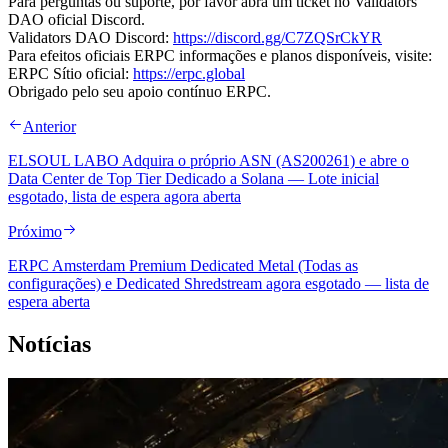
Para perguntas ou suporte, por favor abra um ticket no Validators
DAO oficial Discord.
Validators DAO Discord:
https://discord.gg/C7ZQSrCkYR
Para efeitos oficiais ERPC informações e planos disponíveis, visite:
ERPC Sítio oficial:
https://erpc.global
Obrigado pelo seu apoio contínuo ERPC.
Anterior
ELSOUL LABO Adquira o próprio ASN (AS200261) e abre o
Data Center de Top Tier Dedicado a Solana — Lote inicial
esgotado, lista de espera agora aberta
Próximo
ERPC Amsterdam Premium Dedicated Metal (Todas as
configurações) e Dedicated Shredstream agora esgotado — lista de
espera aberta
Notícias