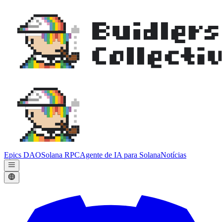
Epics DAO
Solana RPC
Agente de IA para Solana
Notícias