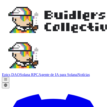
Epics DAO
Solana RPC
Agente de IA para Solana
Notícias