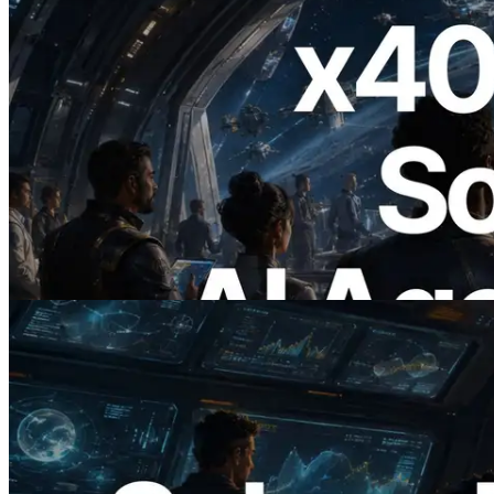
2026.07.04
ERPC lança Solana RPC com suporte a
x402 — A era em que agentes de IA
pagam sob demanda pelas APIs de que
precisam
Ler este artigo