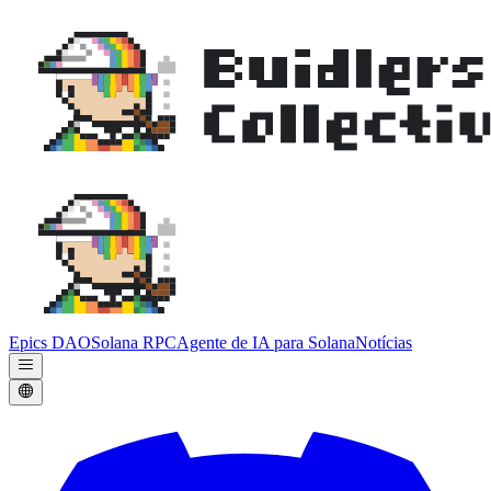
Epics DAO
Solana RPC
Agente de IA para Solana
Notícias