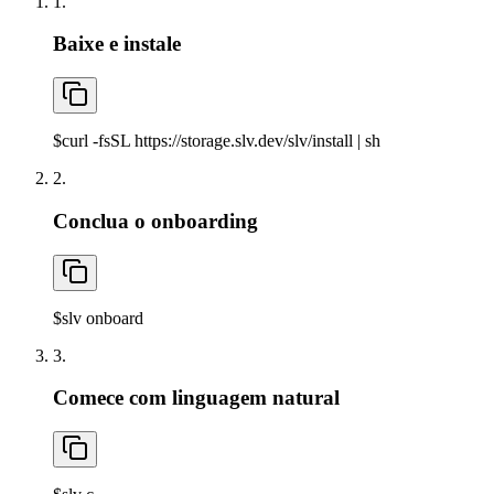
1.
Baixe e instale
$
curl -fsSL https://storage.slv.dev/slv/install | sh
2.
Conclua o onboarding
$
slv onboard
3.
Comece com linguagem natural