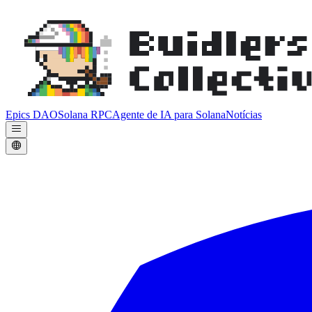
Epics DAO
Solana RPC
Agente de IA para Solana
Notícias