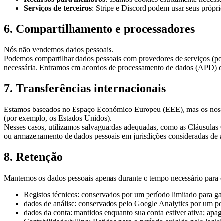
Serviços de terceiros
: Stripe e Discord podem usar seus própri
6. Compartilhamento e processadores
Nós não vendemos dados pessoais.
Podemos compartilhar dados pessoais com provedores de serviços (por
necessária. Entramos em acordos de processamento de dados (APD) co
7. Transferências internacionais
Estamos baseados no Espaço Económico Europeu (EEE), mas os nossos 
(por exemplo, os Estados Unidos).
Nesses casos, utilizamos salvaguardas adequadas, como as Cláusulas 
ou armazenamento de dados pessoais em jurisdições consideradas de al
8. Retenção
Mantemos os dados pessoais apenas durante o tempo necessário para o
Registos técnicos: conservados por um período limitado para ga
dados de análise: conservados pelo Google Analytics por um p
dados da conta: mantidos enquanto sua conta estiver ativa; ap