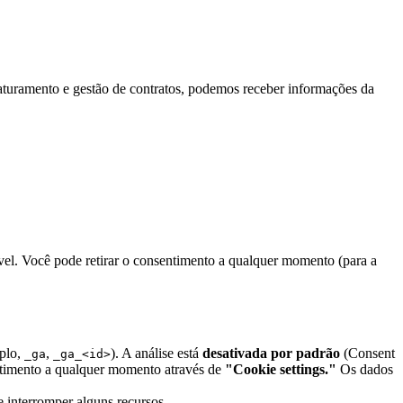
turamento e gestão de contratos, podemos receber informações da
vel. Você pode retirar o consentimento a qualquer momento (para a
mplo,
,
). A análise está
desativada por padrão
(Consent
_ga
_ga_<id>
entimento a qualquer momento através de
"Cookie settings."
Os dados
e interromper alguns recursos.