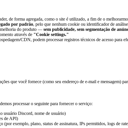
der, de forma agregada, como o site é utilizado, a fim de o melhorarmo
egado por padrão
, pelo que nenhum cookie ou identificador de análise
a melhoria do produto —
sem publicidade, sem segmentação de anúnc
 momento através de
"Cookie settings."
hospedagem/CDN, podem processar registros técnicos de acesso para efei
mações que você fornece (como seu endereço de e-mail e mensagem) par
demos processar o seguinte para fornecer o serviço:
do usuário Discord, nome de usuário)
es de API)
o (por exemplo, plano, status de assinatura, IPs permitidos, logs de rat