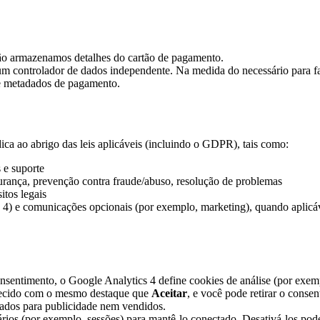
ão armazenamos detalhes do cartão de pagamento.
m controlador de dados independente. Na medida do necessário para fa
s, e metadados de pagamento.
a ao abrigo das leis aplicáveis (incluindo o GDPR), tais como:
 e suporte
egurança, prevenção contra fraude/abuso, resolução de problemas
itos legais
s 4) e comunicações opcionais (por exemplo, marketing), quando aplicá
onsentimento, o Google Analytics 4 define cookies de análise (por exe
ecido com o mesmo destaque que
Aceitar
, e você pode retirar o cons
sados para publicidade nem vendidos.
ários (por exemplo, sessões) para mantê-lo conectado. Desativá-los pod