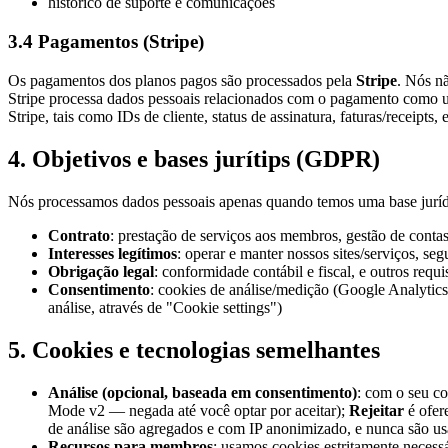
histórico de suporte e comunicações
3.4 Pagamentos (Stripe)
Os pagamentos dos planos pagos são processados pela
Stripe
. Nós n
Stripe processa dados pessoais relacionados com o pagamento como u
Stripe, tais como IDs de cliente, status de assinatura, faturas/receipt
4. Objetivos e bases jurítips (GDPR)
Nós processamos dados pessoais apenas quando temos uma base jurídic
Contrato
: prestação de serviços aos membros, gestão de contas
Interesses legítimos
: operar e manter nossos sites/serviços, s
Obrigação legal
: conformidade contábil e fiscal, e outros requis
Consentimento
: cookies de análise/medição (Google Analytic
análise, através de "Cookie settings")
5. Cookies e tecnologias semelhantes
Análise (opcional, baseada em consentimento)
: com o seu c
Mode v2 — negada até você optar por aceitar);
Rejeitar
é ofer
de análise são agregados e com IP anonimizado, e nunca são u
Recursos para membros
: usamos cookies estritamente necess