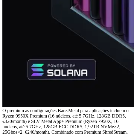
O premium as configurações Bare-Metal para aplicações incluem o
Ryzen 9950X Premium (16 núcleos, até 5.7GHz, 128GB DDR5,
€320/month) e SLV Metal App+ Premium (Ryzen 7950X, 16
núcleos, até 5.7GHz, 128GB ECC DDR5, 1,92TB NVMe×2,
25Gbps×2, €240/month). Combinado com Premium ShredStream,