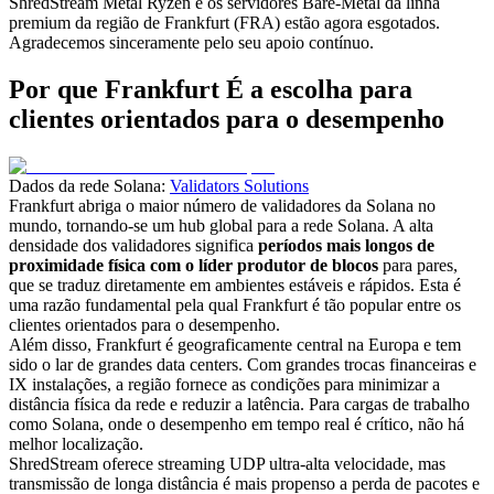
ShredStream Metal Ryzen e os servidores Bare-Metal da linha
premium da região de Frankfurt (FRA) estão agora esgotados.
Agradecemos sinceramente pelo seu apoio contínuo.
Por que Frankfurt É a escolha para
clientes orientados para o desempenho
Dados da rede Solana:
Validators Solutions
Frankfurt abriga o maior número de validadores da Solana no
mundo, tornando-se um hub global para a rede Solana. A alta
densidade dos validadores significa
períodos mais longos de
proximidade física com o líder produtor de blocos
para pares,
que se traduz diretamente em ambientes estáveis e rápidos. Esta é
uma razão fundamental pela qual Frankfurt é tão popular entre os
clientes orientados para o desempenho.
Além disso, Frankfurt é geograficamente central na Europa e tem
sido o lar de grandes data centers. Com grandes trocas financeiras e
IX instalações, a região fornece as condições para minimizar a
distância física da rede e reduzir a latência. Para cargas de trabalho
como Solana, onde o desempenho em tempo real é crítico, não há
melhor localização.
ShredStream oferece streaming UDP ultra-alta velocidade, mas
transmissão de longa distância é mais propenso a perda de pacotes e