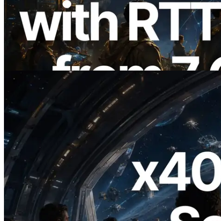
ERPC expande a Solana Leader Slot API
com medição de ping a partir de 7 regiões
globais — Validators Information API
também lançada
Ler este artigo
2026.07.04
ERPC lança Solana RPC com suporte a
x402 — A era em que agentes de IA