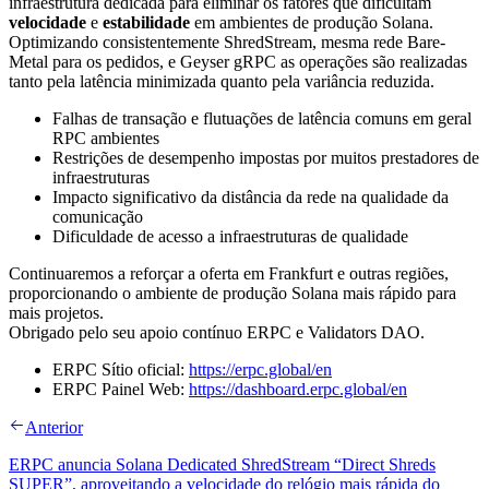
infraestrutura dedicada para eliminar os fatores que dificultam
velocidade
e
estabilidade
em ambientes de produção Solana.
Optimizando consistentemente ShredStream, mesma rede Bare-
Metal para os pedidos, e Geyser gRPC as operações são realizadas
tanto pela latência minimizada quanto pela variância reduzida.
Falhas de transação e flutuações de latência comuns em geral
RPC ambientes
Restrições de desempenho impostas por muitos prestadores de
infraestruturas
Impacto significativo da distância da rede na qualidade da
comunicação
Dificuldade de acesso a infraestruturas de qualidade
Continuaremos a reforçar a oferta em Frankfurt e outras regiões,
proporcionando o ambiente de produção Solana mais rápido para
mais projetos.
Obrigado pelo seu apoio contínuo ERPC e Validators DAO.
ERPC Sítio oficial:
https://erpc.global/en
ERPC Painel Web:
https://dashboard.erpc.global/en
Anterior
ERPC anuncia Solana Dedicated ShredStream “Direct Shreds
SUPER”, aproveitando a velocidade do relógio mais rápida do