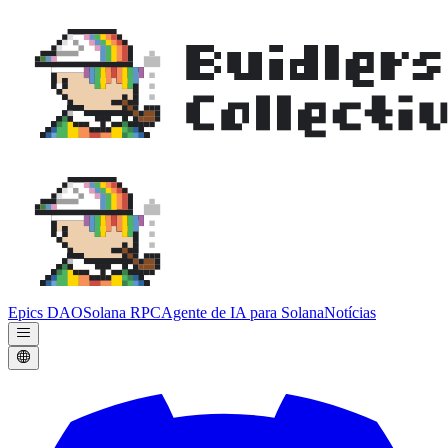
Epics DAO
Solana RPC
Agente de IA para Solana
Notícias