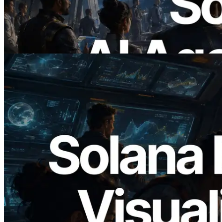
pagam sob demanda pelas APIs de que
precisam
Ler este artigo
2026.05.24
Validators Solutions lança Solana Block
Analyzer — Visualizando o tempo de
produção de bloco por slot e o validador