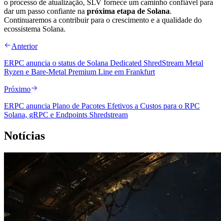
o processo de atualização, SLV fornece um caminho confiável para
dar um passo confiante na
próxima etapa de Solana
.
Continuaremos a contribuir para o crescimento e a qualidade do
ecossistema Solana.
Anterior
ERPC anuncia o status de Solana Dedicated ShredStream Metal
Ryzen e Bare-Metal Premium Line em Frankfurt
Próximo
ERPC anuncia Plano de Pacotes Efetivos a Custos para o RPC
Solana, gRPC e Endpoints Shredstream
Notícias