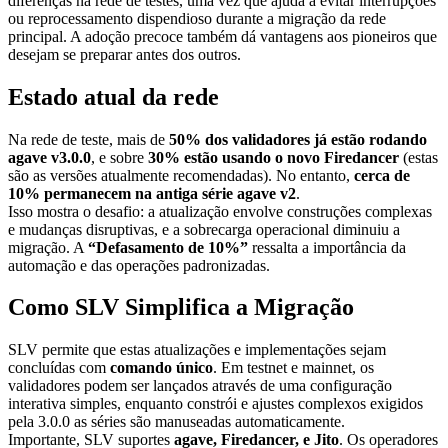
diferenças na rede de testes, uma vez que ajuda a evitar interrupções
ou reprocessamento dispendioso durante a migração da rede
principal. A adoção precoce também dá vantagens aos pioneiros que
desejam se preparar antes dos outros.
Estado atual da rede
Na rede de teste, mais de
50% dos validadores já estão rodando
agave v3.0.0
, e sobre
30% estão usando o novo Firedancer
(estas
são as versões atualmente recomendadas). No entanto,
cerca de
10% permanecem na antiga série agave v2
.
Isso mostra o desafio: a atualização envolve construções complexas
e mudanças disruptivas, e a sobrecarga operacional diminuiu a
migração. A
“Defasamento de 10%”
ressalta a importância da
automação e das operações padronizadas.
Como SLV Simplifica a Migração
SLV permite que estas atualizações e implementações sejam
concluídas com
comando único
. Em testnet e mainnet, os
validadores podem ser lançados através de uma configuração
interativa simples, enquanto constrói e ajustes complexos exigidos
pela 3.0.0 as séries são manuseadas automaticamente.
Importante, SLV suportes
agave, Firedancer, e Jito
. Os operadores