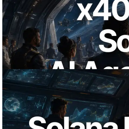
2026.07.04
ERPC lança Solana RPC com suporte a
x402 — A era em que agentes de IA
pagam sob demanda pelas APIs de que
precisam
Ler este artigo