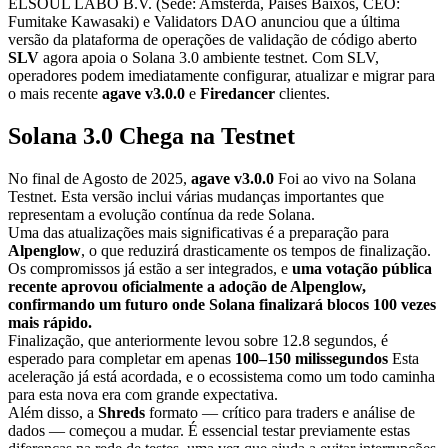
ELSOUL LABO B.V. (Sede: Amsterdã, Países Baixos, CEO:
Fumitake Kawasaki) e Validators DAO anunciou que a última
versão da plataforma de operações de validação de código aberto
SLV
agora apoia o Solana 3.0 ambiente testnet. Com SLV,
operadores podem imediatamente configurar, atualizar e migrar para
o mais recente
agave v3.0.0
e
Firedancer
clientes.
Solana 3.0 Chega na Testnet
No final de Agosto de 2025,
agave v3.0.0
Foi ao vivo na Solana
Testnet. Esta versão inclui várias mudanças importantes que
representam a evolução contínua da rede Solana.
Uma das atualizações mais significativas é a preparação para
Alpenglow
, o que reduzirá drasticamente os tempos de finalização.
Os compromissos já estão a ser integrados, e
uma votação pública
recente aprovou oficialmente a adoção de Alpenglow,
confirmando um futuro onde Solana finalizará blocos 100 vezes
mais rápido.
Finalização, que anteriormente levou sobre 12.8 segundos, é
esperado para completar em apenas
100–150 milissegundos
Esta
aceleração já está acordada, e o ecossistema como um todo caminha
para esta nova era com grande expectativa.
Além disso, a
Shreds
formato — crítico para traders e análise de
dados — começou a mudar. É essencial testar previamente estas