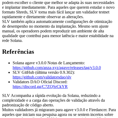
podem escolher o cliente que melhor se adapta às suas necessidades
e implantar imediatamente. Para aqueles que querem estudar o novo
formato Shreds, SLV torna mais fácil lançar um validador testnet
rapidamente e diretamente observar as alterações.
SLV também aplica automaticamente configurações de otimização
de desempenho no momento da implantação. Mesmo sem ajuste
manual, os operadores podem reproduzir um ambiente de alta
qualidade que contribui para menor latência e maior estabilidade na
rede Solana.
Referências
Solana agave v3.0.0 Notas de Lançamento:
https://github.com/anza-xyz/agave/releases/tag/v3.0.0
SLV GitHub (última versão 0.9.302):
https://github.com/validatorsdao/slv
Validators DAO Oficial Discord:
https://discord.gg/C7ZQSrCkYR
SLV Acompanha a rápida evolução da Solana, reduzindo a
complexidade e a carga das operações de validação através da
padronização de código aberto.
Muitos validadores já migraram para agave v3.0.0 e Firedancer. Para
aqueles que iniciam sua pesquisa agora ou se sentem incertos sobre