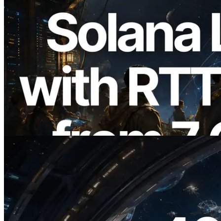
2026.08.05
ERPC expande a Solana Leader Slot API
com medição de ping a partir de 7 regiões
globais — Validators Information API
também lançada
Ler este artigo