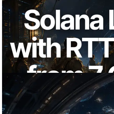
2026.08.05
ERPC expande a Solana Leader Slot API
com medição de ping a partir de 7 regiões
globais — Validators Information API
também lançada
Ler este artigo