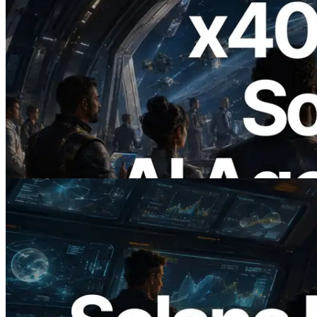
2026.07.04
ERPC lança Solana RPC com suporte a
x402 — A era em que agentes de IA
pagam sob demanda pelas APIs de que
precisam
Ler este artigo