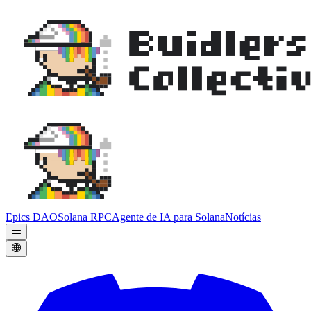
Epics DAO
Solana RPC
Agente de IA para Solana
Notícias