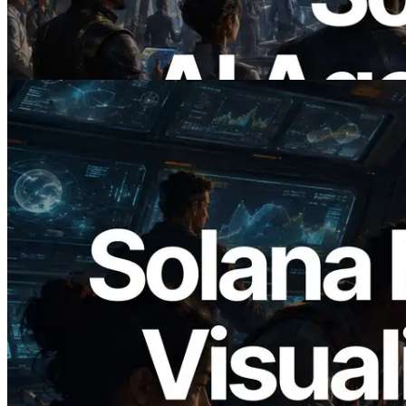
pagam sob demanda pelas APIs de que
precisam
Ler este artigo
2026.05.24
Validators Solutions lança Solana Block
Analyzer — Visualizando o tempo de
produção de bloco por slot e o validador
responsável