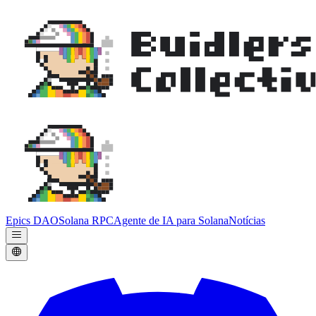
Epics DAO
Solana RPC
Agente de IA para Solana
Notícias