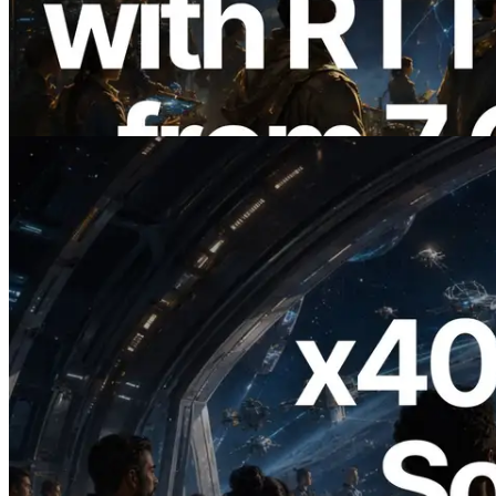
com medição de ping a partir de 7 regiões
globais — Validators Information API
também lançada
Ler este artigo
2026.07.04
ERPC lança Solana RPC com suporte a
x402 — A era em que agentes de IA