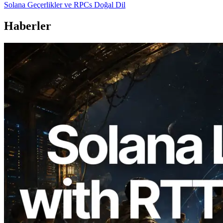
Solana Geçerlikler ve RPCs Doğal Dil
Haberler
2026.08.05
ERPC, Solana Leader Slot API'yi 7
küresel bölgeden ping ölçümüyle
genişletti — Validators Information API
de yayında