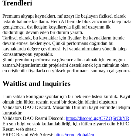
Trendleri
Premium altyapı kaynakları, raf uzayı ile başlayan fiziksel olarak
tedarik halinde kısıtlanır. Hem AI hem de blok zincirinde talep hızla
genişlemesi, üst iletişim koşullarıyla ilgili raf uzayının ilk
doldurduğu devam eden bir durum yarattı.
Tarihsel olarak, bu kaynaklar için fiyatlar, bu kaynakların trende
devam etmesi bekleniyor. Çünkü performans doğrudan bu
kaynaklarda değere çevrilmesi, iyi yapılandırmalara yönelik talep
konsantrasyonu yapısaldır.
Şimdi premium performansı güvence altına almak için en uygun
zaman.Müşterilerimizin projelerini desteklemek için mümkün olan
en erişilebilir fiyatlarla en yüksek performansı sunmaya çalışıyoruz.
Waitlist and Inquiries
Tüm satılan konfigürasyonlar için bir bekleme listesi kurduk. Kayıt
olmak için lütfen resmin resmi bir desteğin biletini oluşturun
Validators DAO Discord. Müsaitlik Durumu kayıt emrinde iletişim
kuracaktır.
Validators DAO Resmi Discord:
https://discord.gg/C7ZQSrCkYR
En son bilgi ve stok kullanılabilirliği için lütfen ziyaret edin ERPC
Resmi web sitesi:
ERPC Resmi Web Adresi:
https://erpc.global/en