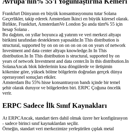
Avrupa'nın% 55'i Yoğunlaştırma Kemeri
Frankfurt Dünyanın en büyük konsantrasyonunu tutar Solana
Geçerlikler, takip ederek Amsterdam İkinci en büyük küresel olarak.
Birlikte, Frankfurt, AmsterdamVe London Şu anda tüm% 55 için
hesap Solana .
Bu dağıtım, on yıllar boyunca ağ yatırım ve veri merkezi altyapı
birikimi tarafından desteklenen yapısaldır.In This distribution is
structural, supported by on on on on on on on on years of network
Investment and data center altyapı knowledge.In In This
distribution.In In This distribution is structural, supported by on
years of network Investment and data center.In In this distribution.In
SolanaAncak blok liderlerinin kısa döngülerde ve iletişimin
kökenine göre, yüksek bölme bölgelerin doğrudan gerçek dünya
operasyonel sonuçları etkiler.
Amsterdam Bu 55% hisse konsantrasyon bandı içinde bir temel
şehir olarak duruyor ve bölgelerden biri. ERPC Çoğuna öncelik
verir.
ERPC Sadece İlk Sınıf Kaynakları
At ERPCAncak, standart tiers dahil olmak üzere her konfigürasyon
- sadece birinci sınıf kaynaklardan seçilir.
Örneğin, standart veri merkezimize yerleştirilen çıplak metal