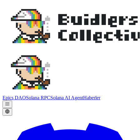
Epics DAO
Solana RPC
Solana AI Agent
Haberler