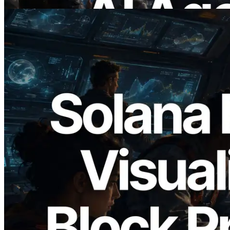
Bu makaleyi oku
2026.05.24
Validators Solutions, Solana Block
Analyzer'ı Yayınladı — Slot Başına Blok
Üretim Süresi ve Görevli Doğrulayıcı
Görselleştirmesi
Bu makaleyi oku
Daha fazla yükle