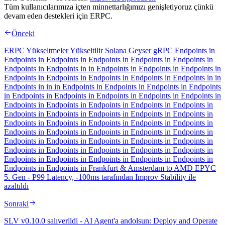
Tüm kullanıcılarımıza içten minnettarlığımızı genişletiyoruz çünkü
devam eden destekleri için ERPC.
Önceki
ERPC Yükseltmeler Yükseltilir Solana Geyser gRPC Endpoints in
Endpoints in Endpoints in Endpoints in Endpoints in Endpoints in
Endpoints in Endpoints in in Endpoints in Endpoints in Endpoints in
Endpoints in Endpoints in Endpoints in Endpoints in Endpoints in in
Endpoints in in in Endpoints in Endpoints in Endpoints in Endpoints
in Endpoints in Endpoints in Endpoints in Endpoints in Endpoints in
Endpoints in Endpoints in Endpoints in Endpoints in Endpoints in
Endpoints in Endpoints in Endpoints in Endpoints in Endpoints in
Endpoints in Endpoints in Endpoints in Endpoints in Endpoints in
Endpoints in Endpoints in Endpoints in Endpoints in Endpoints in
Endpoints in Endpoints in Endpoints in Endpoints in Endpoints in
Endpoints in Endpoints in Endpoints in Endpoints in Endpoints in
Endpoints in Endpoints in Endpoints in Endpoints in Endpoints in
Endpoints in Endpoints in Frankfurt & Amsterdam to AMD EPYC
5. Gen - P99 Latency, -100ms tarafından Improv Stability ile
azaltıldı
Sonraki
SLV v0.10.0 salıverildi - AI Agent'a andolsun: Deploy and Operate