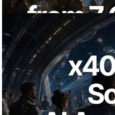
Bu makaleyi oku
2026.07.04
ERPC x402 destekli Solana RPC'yi
yayınladı — AI agent'ların ihtiyaç
duydukları API'ler için anında ödeme
yaptığı dönem