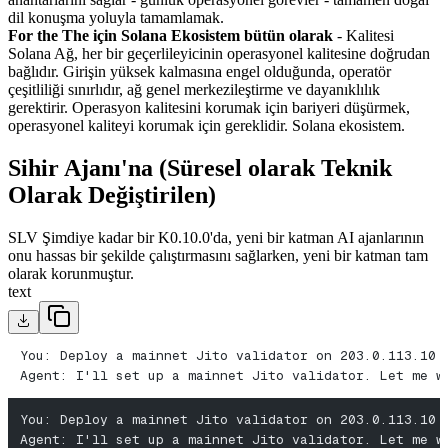
dil konuşma yoluyla tamamlamak.
For the The için Solana Ekosistem bütün olarak
- Kalitesi
Solana Ağ, her bir geçerlileyicinin operasyonel kalitesine doğrudan
bağlıdır. Girişin yüksek kalmasına engel olduğunda, operatör
çeşitliliği sınırlıdır, ağ genel merkezileştirme ve dayanıklılık
gerektirir. Operasyon kalitesini korumak için bariyeri düşürmek,
operasyonel kaliteyi korumak için gereklidir. Solana ekosistem.
Sihir Ajanı'na (Süresel olarak Teknik
Olarak Değiştirilen)
SLV Şimdiye kadar bir K0.10.0'da, yeni bir katman AI ajanlarının
onu hassas bir şekilde çalıştırmasını sağlarken, yeni bir katman tam
olarak korunmuştur.
text
You: Deploy a mainnet Jito validator on 203.0.113.10
Agent: I'll set up a mainnet Jito validator. Let me w
You: Deploy a mainnet Jito validator on 203.0.113.10
Agent: I'll set up a mainnet Jito validator. Let me w