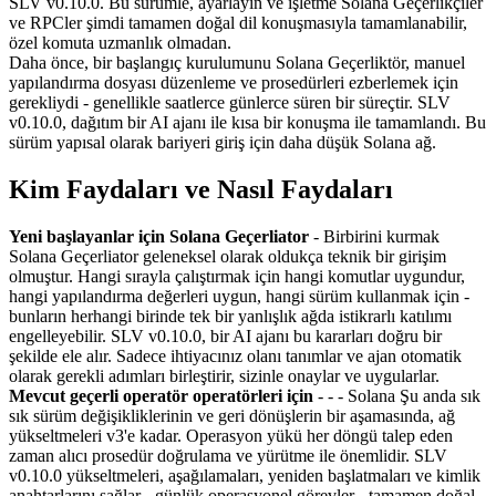
SLV v0.10.0. Bu sürümle, ayarlayın ve işletme Solana Geçerlikçiler
ve RPCler şimdi tamamen doğal dil konuşmasıyla tamamlanabilir,
özel komuta uzmanlık olmadan.
Daha önce, bir başlangıç kurulumunu Solana Geçerliktör, manuel
yapılandırma dosyası düzenleme ve prosedürleri ezberlemek için
gerekliydi - genellikle saatlerce günlerce süren bir süreçtir. SLV
v0.10.0, dağıtım bir AI ajanı ile kısa bir konuşma ile tamamlandı. Bu
sürüm yapısal olarak bariyeri giriş için daha düşük Solana ağ.
Kim Faydaları ve Nasıl Faydaları
Yeni başlayanlar için Solana Geçerliator
- Birbirini kurmak
Solana Geçerliator geleneksel olarak oldukça teknik bir girişim
olmuştur. Hangi sırayla çalıştırmak için hangi komutlar uygundur,
hangi yapılandırma değerleri uygun, hangi sürüm kullanmak için -
bunların herhangi birinde tek bir yanlışlık ağda istikrarlı katılımı
engelleyebilir. SLV v0.10.0, bir AI ajanı bu kararları doğru bir
şekilde ele alır. Sadece ihtiyacınız olanı tanımlar ve ajan otomatik
olarak gerekli adımları birleştirir, sizinle onaylar ve uygularlar.
Mevcut geçerli operatör operatörleri için
- - - Solana Şu anda sık
sık sürüm değişikliklerinin ve geri dönüşlerin bir aşamasında, ağ
yükseltmeleri v3'e kadar. Operasyon yükü her döngü talep eden
zaman alıcı prosedür doğrulama ve yürütme ile önemlidir. SLV
v0.10.0 yükseltmeleri, aşağılamaları, yeniden başlatmaları ve kimlik
anahtarlarını sağlar - günlük operasyonel görevler - tamamen doğal