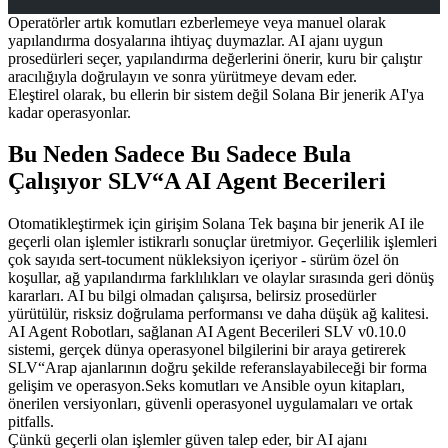
Operatörler artık komutları ezberlemeye veya manuel olarak
yapılandırma dosyalarına ihtiyaç duymazlar. AI ajanı uygun
prosedürleri seçer, yapılandırma değerlerini önerir, kuru bir çalıştır
aracılığıyla doğrulayın ve sonra yürütmeye devam eder.
Eleştirel olarak, bu ellerin bir sistem değil Solana Bir jenerik AI'ya
kadar operasyonlar.
Bu Neden Sadece Bu Sadece Bula
Çalışıyor SLV“A AI Agent Becerileri
Otomatikleştirmek için girişim Solana Tek başına bir jenerik AI ile
geçerli olan işlemler istikrarlı sonuçlar üretmiyor. Geçerlilik işlemleri
çok sayıda sert-tocument nükleksiyon içeriyor - sürüm özel ön
koşullar, ağ yapılandırma farklılıkları ve olaylar sırasında geri dönüş
kararları. AI bu bilgi olmadan çalışırsa, belirsiz prosedürler
yürütülür, risksiz doğrulama performansı ve daha düşük ağ kalitesi.
AI Agent Robotları, sağlanan AI Agent Becerileri SLV v0.10.0
sistemi, gerçek dünya operasyonel bilgilerini bir araya getirerek
SLV“Arap ajanlarının doğru şekilde referanslayabileceği bir forma
gelişim ve operasyon.Seks komutları ve Ansible oyun kitapları,
önerilen versiyonları, güvenli operasyonel uygulamaları ve ortak
pitfalls.
Çünkü geçerli olan işlemler güven talep eder, bir AI ajanı