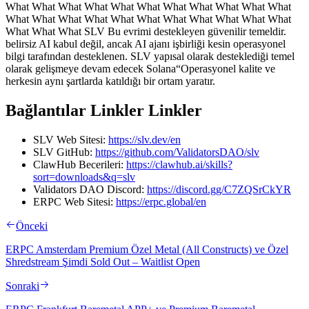
What What What What What What What What What What What
What What What What What What What What What What What
What What What SLV Bu evrimi destekleyen güvenilir temeldir.
belirsiz AI kabul değil, ancak AI ajanı işbirliği kesin operasyonel
bilgi tarafından desteklenen. SLV yapısal olarak desteklediği temel
olarak gelişmeye devam edecek Solana“Operasyonel kalite ve
herkesin aynı şartlarda katıldığı bir ortam yaratır.
Bağlantılar Linkler Linkler
SLV Web Sitesi:
https://slv.dev/en
SLV GitHub:
https://github.com/ValidatorsDAO/slv
ClawHub Becerileri:
https://clawhub.ai/skills?
sort=downloads&q=slv
Validators DAO Discord:
https://discord.gg/C7ZQSrCkYR
ERPC Web Sitesi:
https://erpc.global/en
Önceki
ERPC Amsterdam Premium Özel Metal (All Constructs) ve Özel
Shredstream Şimdi Sold Out – Waitlist Open
Sonraki