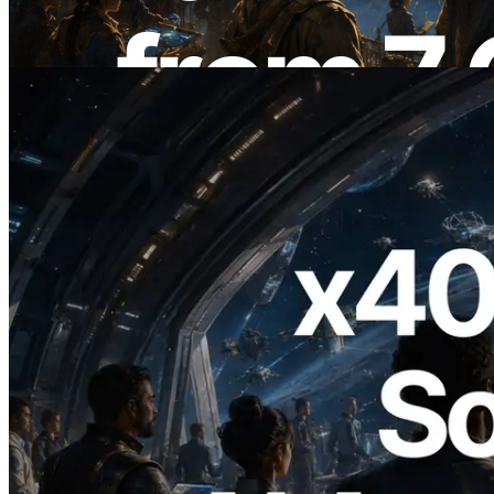
de yayında
Bu makaleyi oku
2026.07.04
ERPC x402 destekli Solana RPC'yi
yayınladı — AI agent'ların ihtiyaç
duydukları API'ler için anında ödeme
yaptığı dönem