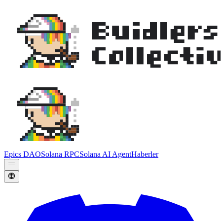
Epics DAO
Solana RPC
Solana AI Agent
Haberler