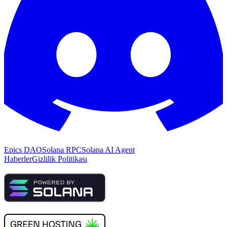
Epics DAO
Solana RPC
Solana AI Agent
Haberler
Gizlilik Politikası