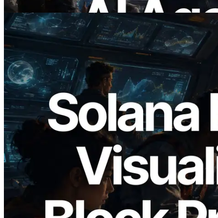
Bu makaleyi oku
2026.05.24
Validators Solutions, Solana Block
Analyzer'ı Yayınladı — Slot Başına Blok
Üretim Süresi ve Görevli Doğrulayıcı
Görselleştirmesi
Bu makaleyi oku