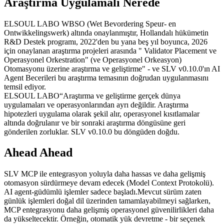
Araştırma Uygulamalı Nerede
ELSOUL LABO WBSO (Wet Bevordering Speur- en
Ontwikkelingswerk) altında onaylanmıştır, Hollandalı hükümetin
R&D Destek programı, 2022'den bu yana beş yıl boyunca, 2026
için onaylanan araştırma projeleri arasında " Validator Placement ve
Operasyonel Orkestration" (ve Operasyonel Orkeasyon)
Otomasyonu üzerine araştırma ve geliştirme" - ve SLV v0.10.0'ın AI
Agent Becerileri bu araştırma temasının doğrudan uygulanmasını
temsil ediyor.
ELSOUL LABO“Araştırma ve geliştirme gerçek dünya
uygulamaları ve operasyonlarından ayrı değildir. Araştırma
hipotezleri uygulama olarak şekil alır, operasyonel kısıtlamalar
altında doğrulanır ve bir sonraki araştırma döngüsüne geri
gönderilen zorluklar. SLV v0.10.0 bu döngüden doğdu.
Ahead Ahead
SLV MCP ile entegrasyon yoluyla daha hassas ve daha gelişmiş
otomasyon sürdürmeye devam edecek (Model Context Protokolü).
AI agent-güdümlü işlemler sadece başladı.Mevcut sürüm zaten
günlük işlemleri doğal dil üzerinden tamamlayabilmeyi sağlarken,
MCP entegrasyonu daha gelişmiş operasyonel güvenilirlikleri daha
da yükseltecektir. Örneğin, otomatik yük devretme - bir seçenek