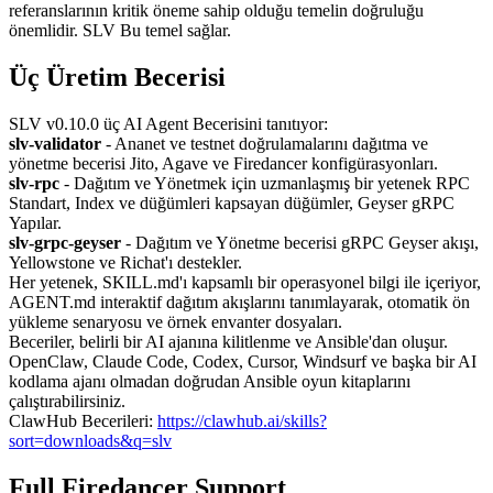
referanslarının kritik öneme sahip olduğu temelin doğruluğu
önemlidir. SLV Bu temel sağlar.
Üç Üretim Becerisi
SLV v0.10.0 üç AI Agent Becerisini tanıtıyor:
slv-validator
- Ananet ve testnet doğrulamalarını dağıtma ve
yönetme becerisi Jito, Agave ve Firedancer konfigürasyonları.
slv-rpc
- Dağıtım ve Yönetmek için uzmanlaşmış bir yetenek RPC
Standart, Index ve düğümleri kapsayan düğümler, Geyser gRPC
Yapılar.
slv-grpc-geyser
- Dağıtım ve Yönetme becerisi gRPC Geyser akışı,
Yellowstone ve Richat'ı destekler.
Her yetenek, SKILL.md'ı kapsamlı bir operasyonel bilgi ile içeriyor,
AGENT.md interaktif dağıtım akışlarını tanımlayarak, otomatik ön
yükleme senaryosu ve örnek envanter dosyaları.
Beceriler, belirli bir AI ajanına kilitlenme ve Ansible'dan oluşur.
OpenClaw, Claude Code, Codex, Cursor, Windsurf ve başka bir AI
kodlama ajanı olmadan doğrudan Ansible oyun kitaplarını
çalıştırabilirsiniz.
ClawHub Becerileri:
https://clawhub.ai/skills?
sort=downloads&q=slv
Full Firedancer Support