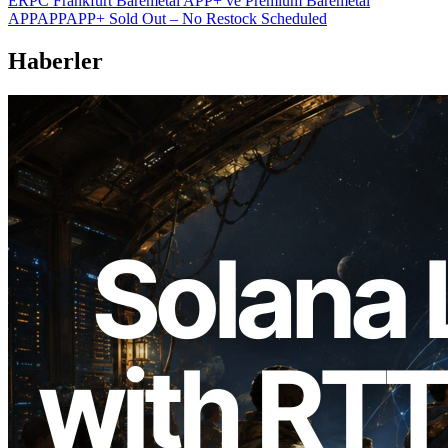
ERPC Frankfurt Baremetal APP+ ve Premium Baremetal
APPAPPAPP+ Sold Out – No Restock Scheduled
Haberler
2026.08.05
ERPC, Solana Leader Slot API'yi 7
küresel bölgeden ping ölçümüyle
genişletti — Validators Information API