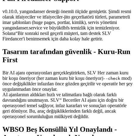
v0.10.0, yangındanser desteği önemli ölçüde genişletir. Şimdi resmi
olarak itfaiyeciler ve itfaiyeciler-jito geçerliatörü türleri, parametreli
imar şablonları (huge pages, portlar, kimlik), servis yönetimi
yangındanser.service ve büyüktlbfs temizlik için temizleniyor.
Solana“Bir sonraki nesil geçerli müşteri, tam destek SLV
Firedancer'i benimsemek için daha kolay hale getirir.
Tasarım tarafından güvenlik - Kuru-Run
First
Bir AI ajanı operasyonları gerçekleştirirken, SLV Her zaman kuru
bir koşu öneriyor (her zaman kuru bir koşu öneriyor)
mod)
--check
önce değişiklikler infazdan önce gözden geçirilir ve operatör her şey
uygulanmadan önce onaylar.
AI ajanlarının aldıkları hızlı ve talimatlara bağlı olarak farklı
davrandığını unutmayın. SLV“ Beceriler AI ajanı için doğru bir
operasyonel temel sağlıyor, infaz kararları ve sonuçları operatörle
geri dönüyor. Bu, araç değişikliklerinden farklı değil, ancak
operasyonel sorumluluğun mülkiyeti değildir.
WBSO Beş Konsüllü Yıl Onaylandı -