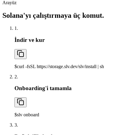
Arayüz
Solana'yı çalıştırmaya üç komut.
1.
İndir ve kur
$
curl -fsSL https://storage.slv.dev/slv/install | sh
2.
Onboarding'i tamamla
$
slv onboard
3.