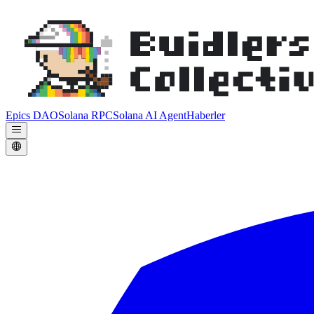
Epics DAO
Solana RPC
Solana AI Agent
Haberler