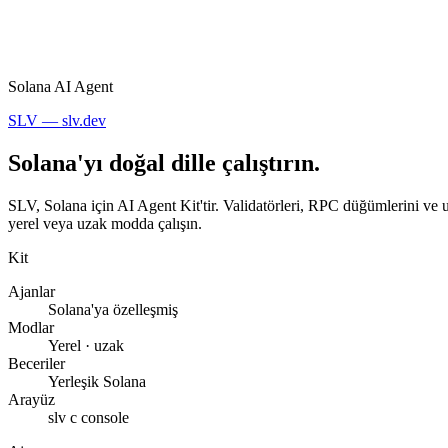
Solana AI Agent
SLV — slv.dev
Solana'yı doğal dille çalıştırın.
SLV, Solana için AI Agent Kit'tir. Validatörleri, RPC düğümlerini ve u
yerel veya uzak modda çalışın.
Kit
Ajanlar
Solana'ya özelleşmiş
Modlar
Yerel · uzak
Beceriler
Yerleşik Solana
Arayüz
slv c console