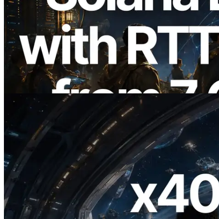
2026.08.05
ERPC expande a Solana Leader Slot API
com medição de ping a partir de 7 regiões
globais — Validators Information API
também lançada
Ler este artigo
2026.07.04