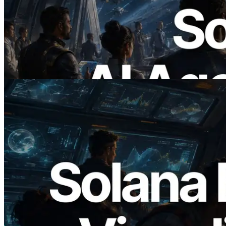
ERPC lança Solana RPC com suporte a
x402 — A era em que agentes de IA
pagam sob demanda pelas APIs de que
precisam
Ler este artigo
2026.05.24
Validators Solutions lança Solana Block