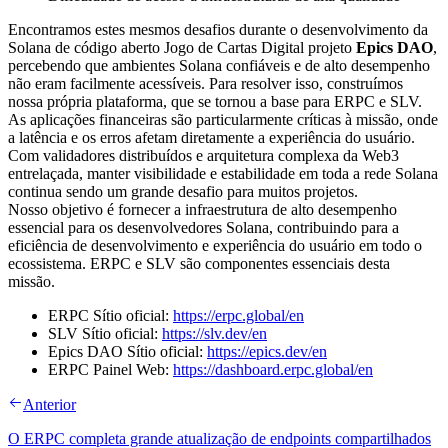
Encontramos estes mesmos desafios durante o desenvolvimento da
Solana de código aberto Jogo de Cartas Digital projeto
Epics DAO
,
percebendo que ambientes Solana confiáveis e de alto desempenho
não eram facilmente acessíveis. Para resolver isso, construímos
nossa própria plataforma, que se tornou a base para ERPC e SLV.
As aplicações financeiras são particularmente críticas à missão, onde
a latência e os erros afetam diretamente a experiência do usuário.
Com validadores distribuídos e arquitetura complexa da Web3
entrelaçada, manter visibilidade e estabilidade em toda a rede Solana
continua sendo um grande desafio para muitos projetos.
Nosso objetivo é fornecer a infraestrutura de alto desempenho
essencial para os desenvolvedores Solana, contribuindo para a
eficiência de desenvolvimento e experiência do usuário em todo o
ecossistema. ERPC e SLV são componentes essenciais desta
missão.
ERPC Sítio oficial:
https://erpc.global/en
SLV Sítio oficial:
https://slv.dev/en
Epics DAO Sítio oficial:
https://epics.dev/en
ERPC Painel Web:
https://dashboard.erpc.global/en
Anterior
O ERPC completa grande atualização de endpoints compartilhados