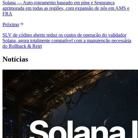
Solana — Auto-roteamento baseado em ping e Segurança
aprimorada em todas as regiões, com expansão de nós em AMS e
FRA
Próximo
SLV de código aberto reduz os custos de operação do validador
Solana, agora totalmente compatível com a manutenção necessária
do Rollback & Reirt
Notícias