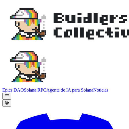
Epics DAO
Solana RPC
Agente de IA para Solana
Notícias