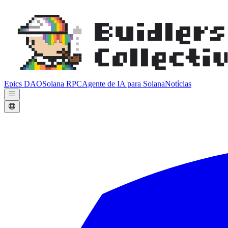
Epics DAO
Solana RPC
Agente de IA para Solana
Notícias