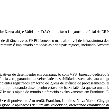
e Kawasaki) e Validators DAO anunciar o lançamento oficial de E
istância zero, ERPC fornece o mais alto nível de infraestrutura de 
emium é implantado em todas as principais regiões, incluindo Amster
icativas de desempenho em comparação com VPS- baseado dedicado Sh
ia zero, garantindo a velocidade e estabilidade essenciais para a nego
ambientes registrados em torno de 2,6ms de latência de processament
 proporcionando desempenho estável de baixa latência que só um ambi
mais rápida do mundo e oferecido exclusivamente em Frankfurt. Ele 
 e disponível em Amsterdã, Frankfurt, Londres, Nova York e Cingapu
 global e aplicações de ultra alta velocidade, oferecendo estabilidade