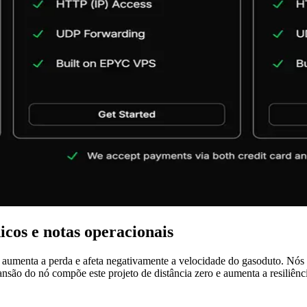
icos e notas operacionais
 aumenta a perda e afeta negativamente a velocidade do gasoduto. Nós
ansão do nó compõe este projeto de distância zero e aumenta a resiliên