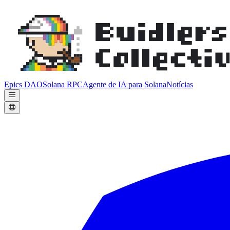
Epics DAO
Solana RPC
Agente de IA para Solana
Notícias