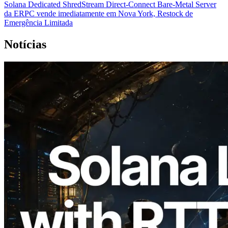
Solana Dedicated ShredStream Direct-Connect Bare-Metal Server
da ERPC vende imediatamente em Nova York, Restock de
Emergência Limitada
Notícias
2026.08.05
ERPC expande a Solana Leader Slot API
com medição de ping a partir de 7 regiões