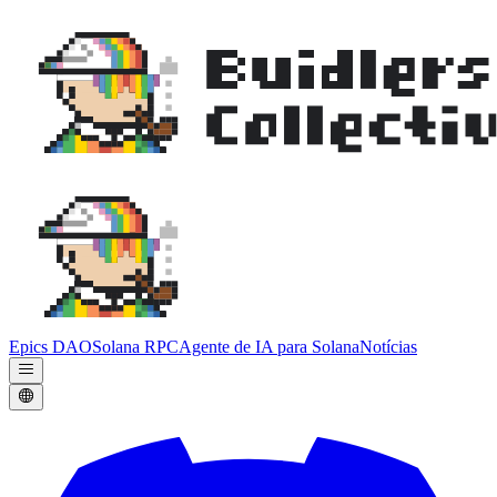
Epics DAO
Solana RPC
Agente de IA para Solana
Notícias