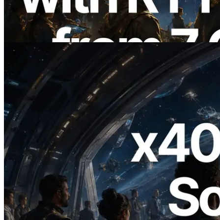
globais — Validators Information API
também lançada
Ler este artigo
2026.07.04
ERPC lança Solana RPC com suporte a
x402 — A era em que agentes de IA
pagam sob demanda pelas APIs de que
precisam