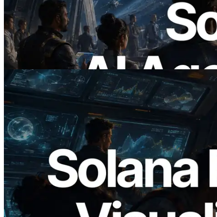
ERPC lança Solana RPC com suporte a
x402 — A era em que agentes de IA
pagam sob demanda pelas APIs de que
precisam
Ler este artigo
2026.05.24
Validators Solutions lança Solana Block
Analyzer — Visualizando o tempo de