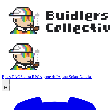
Epics DAO
Solana RPC
Agente de IA para Solana
Notícias