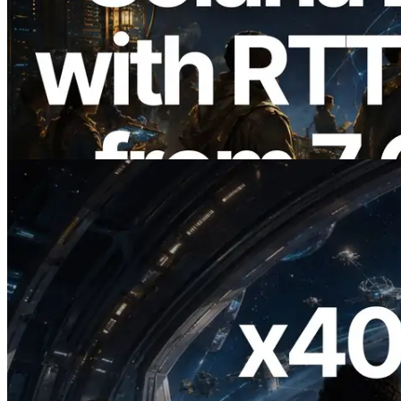
ERPC expande a Solana Leader Slot API
com medição de ping a partir de 7 regiões
globais — Validators Information API
também lançada
Ler este artigo
2026.07.04