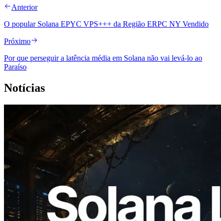
Anterior
O popular Solana EPYC VPS+++ da Região ERPC NY Vendido
Próximo
Por que perseguir a latência média em Solana não vai levá-lo ao
Paraíso
Notícias
2026.08.05