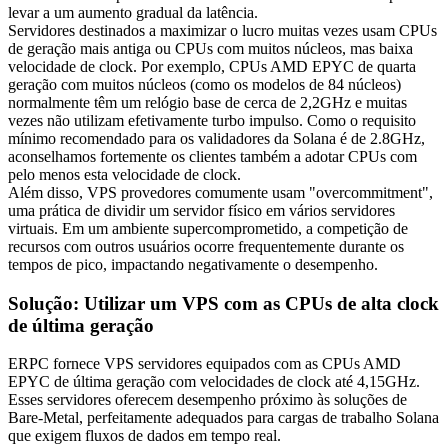
levar a um aumento gradual da latência.
Servidores destinados a maximizar o lucro muitas vezes usam CPUs
de geração mais antiga ou CPUs com muitos núcleos, mas baixa
velocidade de clock. Por exemplo, CPUs AMD EPYC de quarta
geração com muitos núcleos (como os modelos de 84 núcleos)
normalmente têm um relógio base de cerca de 2,2GHz e muitas
vezes não utilizam efetivamente turbo impulso. Como o requisito
mínimo recomendado para os validadores da Solana é de 2.8GHz,
aconselhamos fortemente os clientes também a adotar CPUs com
pelo menos esta velocidade de clock.
Além disso, VPS provedores comumente usam "overcommitment",
uma prática de dividir um servidor físico em vários servidores
virtuais. Em um ambiente supercomprometido, a competição de
recursos com outros usuários ocorre frequentemente durante os
tempos de pico, impactando negativamente o desempenho.
Solução: Utilizar um VPS com as CPUs de alta clock
de última geração
ERPC fornece VPS servidores equipados com as CPUs AMD
EPYC de última geração com velocidades de clock até 4,15GHz.
Esses servidores oferecem desempenho próximo às soluções de
Bare-Metal, perfeitamente adequados para cargas de trabalho Solana
que exigem fluxos de dados em tempo real.