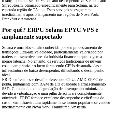
o lançamento de seu EPYC de alto desempenho VPS e dedicado
ShredStream, otimizado especificamente para Solana, na tão
esperada região de Tóquio. Estes serviços se esgotaram
imediatamente após o lançamento nas regiões de Nova York,
Frankfurt e Amsterdã.
Por quê? ERPC Solana EPYC VPS é
amplamente suportado
Solana é uma blockchain conhecida por seu processamento de
transações ultra-alta velocidade, particularmente valorizado por
traders e desenvolvedores da indústria financeira que exigem a
menor latência. No entanto, os serviços tradicionais de nuvem
costumam priorizar o lucro fornecendo CPUs desatualizadas e
infraestrutura de baixo desempenho, dificultando o desempenho
ideal.
ERPC enfrenta esse desafio oferecendo CPUs AMD EPYC de
ponta, juntamente com RAM de alta qualidade e armazenamento
SSD. Combinado com degradação de desempenho minimizada
devido à virtualização e uma pilha de software completamente
otimizada, ERPC fornece excelente desempenho e eficiência de
custo. Sua infraestrutura rapidamente se tornou popular e se vendeu
imediatamente em Nova York, Frankfurt e Amsterdã.