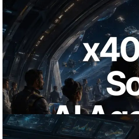
2026.07.04
ERPC lança Solana RPC com suporte a
x402 — A era em que agentes de IA
pagam sob demanda pelas APIs de que
precisam
Ler este artigo