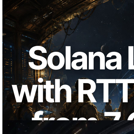
2026.08.05
ERPC expande a Solana Leader Slot API
com medição de ping a partir de 7 regiões
globais — Validators Information API
também lançada
Ler este artigo