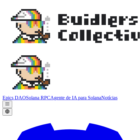
Epics DAO
Solana RPC
Agente de IA para Solana
Notícias