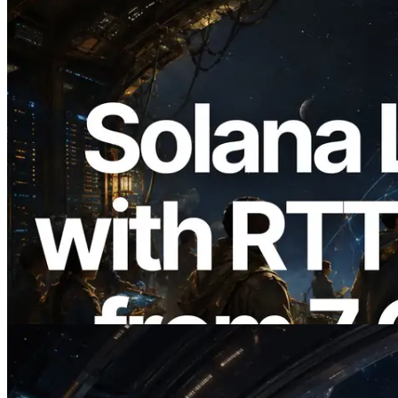
2026.08.05
ERPC expande a Solana Leader Slot API
com medição de ping a partir de 7 regiões
globais — Validators Information API
também lançada
Ler este artigo