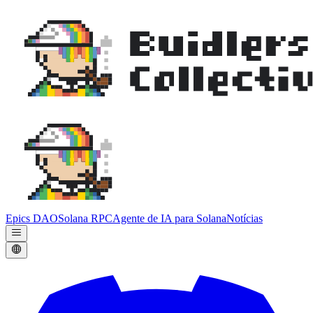
Epics DAO
Solana RPC
Agente de IA para Solana
Notícias