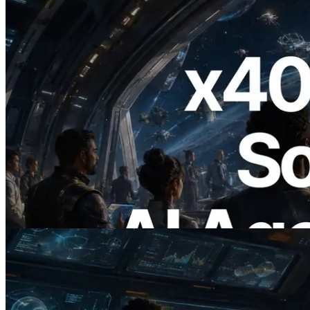
2026.07.04
ERPC lança Solana RPC com suporte a
x402 — A era em que agentes de IA
pagam sob demanda pelas APIs de que
precisam
Ler este artigo