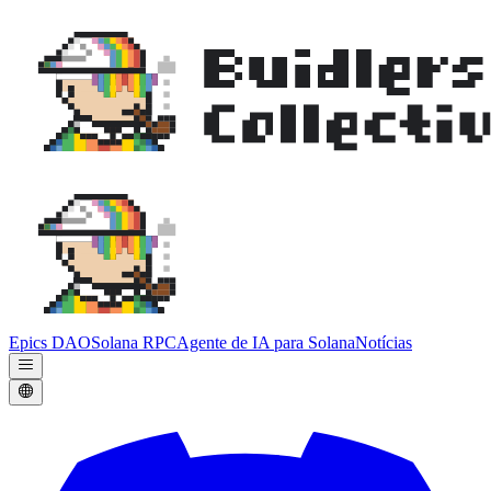
Epics DAO
Solana RPC
Agente de IA para Solana
Notícias