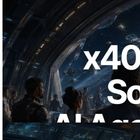
2026.07.04
ERPC lança Solana RPC com suporte a
x402 — A era em que agentes de IA
pagam sob demanda pelas APIs de que
precisam
Ler este artigo