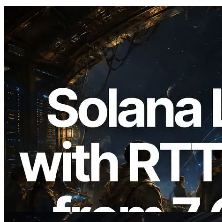
2026.08.05
ERPC expande a Solana Leader Slot API
com medição de ping a partir de 7 regiões
globais — Validators Information API
também lançada
Ler este artigo