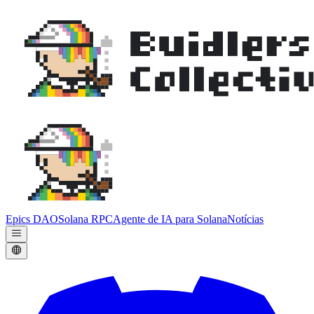
Epics DAO
Solana RPC
Agente de IA para Solana
Notícias