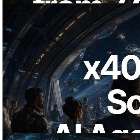
Ler este artigo
2026.07.04
ERPC lança Solana RPC com suporte a
x402 — A era em que agentes de IA
pagam sob demanda pelas APIs de que
precisam
Ler este artigo