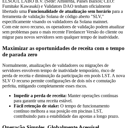
ELSOUL LABO B.V. (Sede: Amsterdã, Países Baixos; CEO:
Fumitake Kawasaki) e Validators DAO tenham oficialmente
libertado uma
Funcionalidade de atualização sem horário
para a
ferramenta de validação Solana de código aberto "SLV,"
especificamente visando os validadores da Solana mainnet.
Com este novo recurso, os operadores de validação podem atualizar
sem problemas para o mais recente Firedancer Versão do cliente ou
migrar para novos servidores sem qualquer tempo de inatividade.
Maximizar as oportunidades de receita com o tempo
de parada zero
Normalmente, atualizações de validadores ou migrações de
servidores envolvem tempo de inatividade temporário, risco de
perda de receita e diminuição da participação em pools LST. A nova
SLV O recurso permite configurações de dois nós e comutação
perfeita, mitigando completamente esses riscos.
Impedir a perda de receita:
Manter operações contínuas
para garantir uma receita estável.
Fácil retenção de stake:
O tempo de funcionamento
contínuo melhora a sua posição em piscinas LST,
contribuindo para a estabilidade das apostas a longo prazo.
Operação Simples, Globalmente Acessível