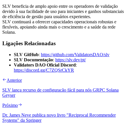
SLV beneficia de amplo apoio entre os operadores de validação
devido à sua facilidade de uso para iniciantes e ganhos substanciais
de eficiência de gestão para usuários experientes.
SLV continuará a oferecer capacidades operacionais robustas e
flexíveis, apoiando ainda mais o crescimento e a saúde da rede
Solana.
Ligações Relacionadas
SLV GitHub
:
https://github.com/ValidatorsDAO/slv
SLV Documentação
:
https://slv.dev/pt/
Validators DAO Oficial Discord
:
https://discord.gg/C7ZQSrCkYR
Anterior
SLV lança recurso de configuração fácil para nós GRPC Solana
Geyser
Próximo
Dr. James Neve publica novo livro "Reciprocal Recommender
Systems" da Springer