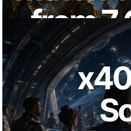
também lançada
Ler este artigo
2026.07.04
ERPC lança Solana RPC com suporte a
x402 — A era em que agentes de IA
pagam sob demanda pelas APIs de que
precisam