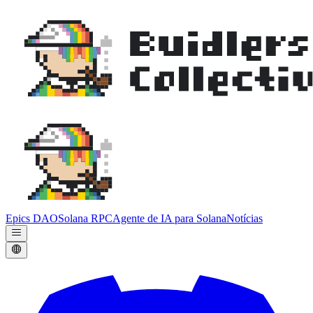
Epics DAO
Solana RPC
Agente de IA para Solana
Notícias