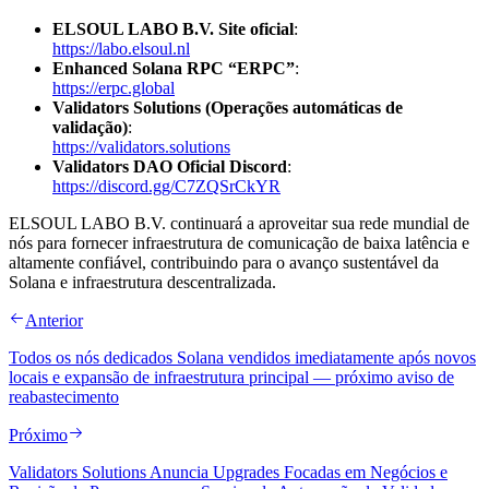
ELSOUL LABO B.V. Site oficial
:
https://labo.elsoul.nl
Enhanced Solana RPC “ERPC”
:
https://erpc.global
Validators Solutions (Operações automáticas de
validação)
:
https://validators.solutions
Validators DAO Oficial Discord
:
https://discord.gg/C7ZQSrCkYR
ELSOUL LABO B.V. continuará a aproveitar sua rede mundial de
nós para fornecer infraestrutura de comunicação de baixa latência e
altamente confiável, contribuindo para o avanço sustentável da
Solana e infraestrutura descentralizada.
Anterior
Todos os nós dedicados Solana vendidos imediatamente após novos
locais e expansão de infraestrutura principal — próximo aviso de
reabastecimento
Próximo
Validators Solutions Anuncia Upgrades Focadas em Negócios e