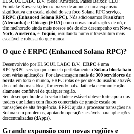
ELSOUL LABO B.V. (Sede: Amsterdã, Países Baixos; CEO:
Fumitake Kawasaki) tem o prazer de anunciar uma expansão
significativa em escala global do seu foco Solana RPC serviço,
ERPC (Enhanced Solana RPC)
. Nós adicionamos
Frankfurt
(Alemanha)
e
Chicago (EUA)
como novas localizações de nó, e
têm melhorado ainda mais nossos nós de alto desempenho em
Nova
York
,
Amsterdã
, e
Tóquio
, resultando numa infraestrutura mais
escalável e robusta do que nunca.
O que é ERPC (Enhanced Solana RPC)?
Desenvolvido por ELSOUL LABO B.V.,
ERPC
é uma
RPC/gRPC serviço que conecta perfeitamente o
Solana blockchain
com várias aplicações. Por alavancagem
mais de 300 servidores de
borda
em todo o mundo, ERPC rotas de pedidos do usuário através
do caminho mais ideal, fornecendo baixa latência e comunicação
altamente confiável de qualquer região.
Seu desempenho de alta velocidade e estável obteve forte apoio dos
traders que lidam com fluxos comerciais de grande escala ou
transações de alta frequência. ERPC ajuda a processar transações na
Solana sem problemas, apoiando operações estáveis para aplicações
descentralizadas (dApps).
Grande expansão com novas regiões e