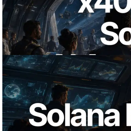
2026.07.04
ERPC ने x402 समर्थित Solana RPC लॉन्च
किया — AI एजेंट अब जरूरत के API के लिए ऑन-
डिमांड भुगतान कर सकते हैं
यह लेख पढ़ें
2026.05.24