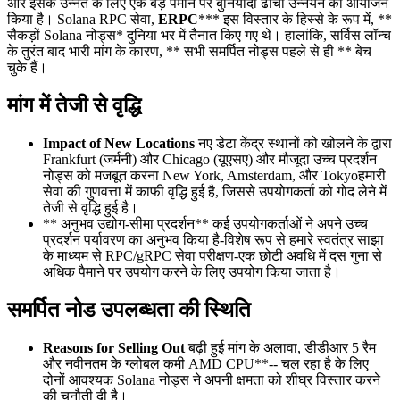
और इसके उन्नत के लिए एक बड़े पैमाने पर बुनियादी ढांचा उन्नयन का आयोजन
किया है। Solana RPC सेवा,
ERPC
*** इस विस्तार के हिस्से के रूप में, **
सैकड़ों Solana नोड्स* दुनिया भर में तैनात किए गए थे। हालांकि, सर्विस लॉन्च
के तुरंत बाद भारी मांग के कारण, ** सभी समर्पित नोड्स पहले से ही ** बेच
चुके हैं।
मांग में तेजी से वृद्धि
Impact of New Locations
नए डेटा केंद्र स्थानों को खोलने के द्वारा
Frankfurt (जर्मनी) और Chicago (यूएसए) और मौजूदा उच्च प्रदर्शन
नोड्स को मजबूत करना New York, Amsterdam, और Tokyoहमारी
सेवा की गुणवत्ता में काफी वृद्धि हुई है, जिससे उपयोगकर्ता को गोद लेने में
तेजी से वृद्धि हुई है।
** अनुभव उद्योग-सीमा प्रदर्शन** कई उपयोगकर्ताओं ने अपने उच्च
प्रदर्शन पर्यावरण का अनुभव किया है-विशेष रूप से हमारे स्वतंत्र साझा
के माध्यम से RPC/gRPC सेवा परीक्षण-एक छोटी अवधि में दस गुना से
अधिक पैमाने पर उपयोग करने के लिए उपयोग किया जाता है।
समर्पित नोड उपलब्धता की स्थिति
Reasons for Selling Out
बढ़ी हुई मांग के अलावा, डीडीआर 5 रैम
और नवीनतम के ग्लोबल कमी AMD CPU**-- चल रहा है के लिए
दोनों आवश्यक Solana नोड्स ने अपनी क्षमता को शीघ्र विस्तार करने
की चुनौती दी है।