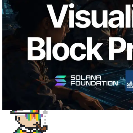
Validators Solutions ने Solana Block
Analyzer लॉन्च किया — प्रति-slot ब्लॉक
उत्पादन समय और नियुक्त वैलिडेटर का
विज़ुअलाइज़ेशन
यह लेख पढ़ें
और लोड करें