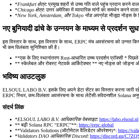
*
Frankfurt क्षेत्र
: प्रमुख शहरों से उच्च गति वाले पहुंच प्रदान करने वाल
*
Chicago क्षेत्र
: उत्तर अमेरिका में व्यापारिक मांगों का समर्थन करने 
*
New York, Amsterdam, और Tokyo नोड अपग्रेड
: मौजूदा नोड्स के
नए बुनियादी ढांचे के उन्नयन के माध्यम से प्रदर्शन सुध
इस विस्तार के साथ, इस विस्तार के साथ, ERPC मंच अवसंरचना को उन्नत किया गया
भी कम विलंबता सुनिश्चित की है।
**एक के लिए स्थानांतरण Rust-आधारित उच्च प्रदर्शन प्रॉक्सी * पिछले
** स्केलेबल और रोबस्ट नेटवर्क आर्किटेक्चर ** नए नोड्स को जोड़ना और
भविष्य आउटलुक
ELSOUL LABO B.V. इसके लिए अपने डेटा सेंटर का विस्तार करना जारी रहेगा 
ERPC स्थिर, कम-विलंबता अवसंरचना के साथ लेटेंसी-संवेदनशील Solana अनुप्
संदर्भ लिंक
*
ELSOUL LABO B.V. आधिकारिक वेबसाइट
:
https://labo.elsoul.nl
** बढ़ी Solana RPC “ERPC”**:
https://erpc.global
**Validators Solutions (ऑटोमेटल वैलिडेटर ऑपरेशन)*:
https://val
*
Validators DAO आधिकारिक Discord
:
https://discord.gg/C7