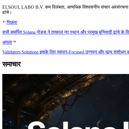
ELSOUL LABO B.V. कम विलंबता, अत्यधिक विश्वसनीय संचार अवसंरचना प्रदान क
ढांचे।
पिछला
सभी समर्पित Solana नोड्स ने तत्काल नए स्थान और प्रमुख बुनियादी ढांचे के व
अगला
Validators Solutions इसके लिए व्यापार-Focused उन्नयन और मूल्य संशोधन 
समाचार