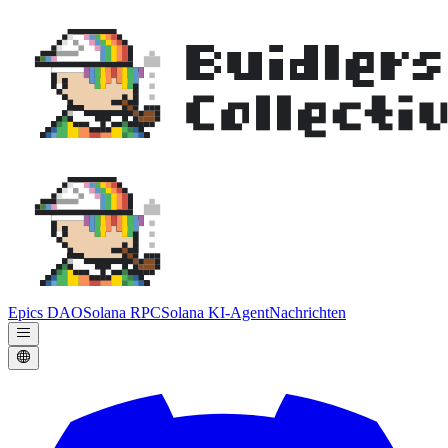
Epics DAO
Solana RPC
Solana KI-Agent
Nachrichten