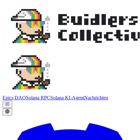
Epics DAO
Solana RPC
Solana KI-Agent
Nachrichten