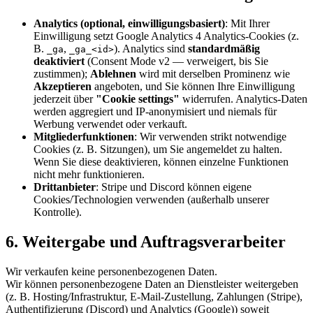
Analytics (optional, einwilligungsbasiert)
: Mit Ihrer
Einwilligung setzt Google Analytics 4 Analytics-Cookies (z.
B.
,
). Analytics sind
standardmäßig
_ga
_ga_<id>
deaktiviert
(Consent Mode v2 — verweigert, bis Sie
zustimmen);
Ablehnen
wird mit derselben Prominenz wie
Akzeptieren
angeboten, und Sie können Ihre Einwilligung
jederzeit über
"Cookie settings"
widerrufen. Analytics-Daten
werden aggregiert und IP-anonymisiert und niemals für
Werbung verwendet oder verkauft.
Mitgliederfunktionen
: Wir verwenden strikt notwendige
Cookies (z. B. Sitzungen), um Sie angemeldet zu halten.
Wenn Sie diese deaktivieren, können einzelne Funktionen
nicht mehr funktionieren.
Drittanbieter
: Stripe und Discord können eigene
Cookies/Technologien verwenden (außerhalb unserer
Kontrolle).
6. Weitergabe und Auftragsverarbeiter
Wir verkaufen keine personenbezogenen Daten.
Wir können personenbezogene Daten an Dienstleister weitergeben
(z. B. Hosting/Infrastruktur, E-Mail-Zustellung, Zahlungen (Stripe),
Authentifizierung (Discord) und Analytics (Google)) soweit