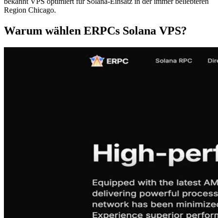
bekannt VPS optimiert für Solana-Einsatz in der immer beliebteren
Region Chicago.
Warum wählen ERPCs Solana VPS?