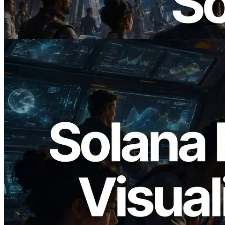
APIs bei Bedarf bezahlen
Lesen Sie diesen Artikel
2026.05.24
Validators Solutions veröffentlicht Solana
Block Analyzer – Visualisierung der
Blockproduktionszeit pro Slot und der
zugewiesenen Validatoren