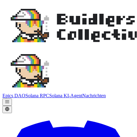
Epics DAO
Solana RPC
Solana KI-Agent
Nachrichten