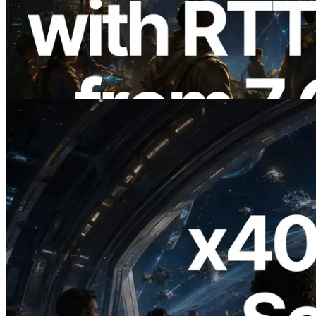
ERPC erweitert Solana Leader Slot API
um Ping-Messung aus 7 globalen
Regionen — Validators Information API
ebenfalls gestartet
Lesen Sie diesen Artikel
2026.07.04
ERPC startet x402-fähige Solana RPC —
Der Beginn einer Ära, in der KI-Agenten