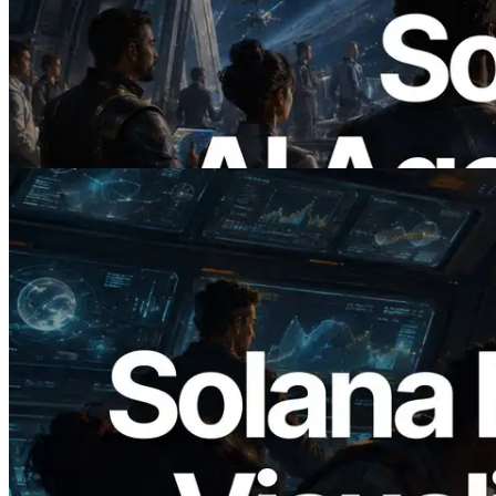
ERPC x402 destekli Solana RPC'yi
yayınladı — AI agent'ların ihtiyaç
duydukları API'ler için anında ödeme
yaptığı dönem
Bu makaleyi oku
2026.05.24
Validators Solutions, Solana Block