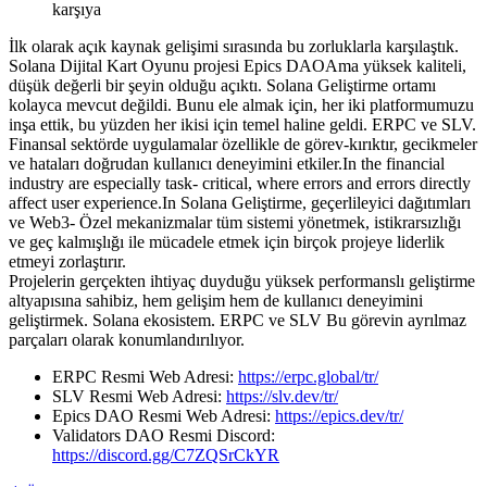
karşıya
İlk olarak açık kaynak gelişimi sırasında bu zorluklarla karşılaştık.
Solana Dijital Kart Oyunu projesi Epics DAOAma yüksek kaliteli,
düşük değerli bir şeyin olduğu açıktı. Solana Geliştirme ortamı
kolayca mevcut değildi. Bunu ele almak için, her iki platformumuzu
inşa ettik, bu yüzden her ikisi için temel haline geldi. ERPC ve SLV.
Finansal sektörde uygulamalar özellikle de görev-kırıktır, gecikmeler
ve hataları doğrudan kullanıcı deneyimini etkiler.In the financial
industry are especially task- critical, where errors and errors directly
affect user experience.In Solana Geliştirme, geçerlileyici dağıtımları
ve Web3- Özel mekanizmalar tüm sistemi yönetmek, istikrarsızlığı
ve geç kalmışlığı ile mücadele etmek için birçok projeye liderlik
etmeyi zorlaştırır.
Projelerin gerçekten ihtiyaç duyduğu yüksek performanslı geliştirme
altyapısına sahibiz, hem gelişim hem de kullanıcı deneyimini
geliştirmek. Solana ekosistem. ERPC ve SLV Bu görevin ayrılmaz
parçaları olarak konumlandırılıyor.
ERPC Resmi Web Adresi:
https://erpc.global/tr/
SLV Resmi Web Adresi:
https://slv.dev/tr/
Epics DAO Resmi Web Adresi:
https://epics.dev/tr/
Validators DAO Resmi Discord:
https://discord.gg/C7ZQSrCkYR