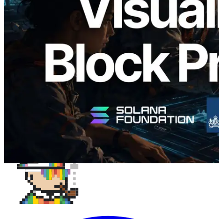
Analyzer'ı Yayınladı — Slot Başına Blok
Üretim Süresi ve Görevli Doğrulayıcı
Görselleştirmesi
Bu makaleyi oku
Daha fazla yükle