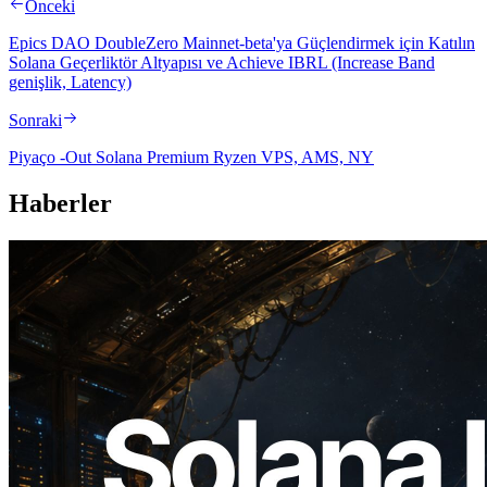
Önceki
Epics DAO DoubleZero Mainnet-beta'ya Güçlendirmek için Katılın
Solana Geçerliktör Altyapısı ve Achieve IBRL (Increase Band
genişlik, Latency)
Sonraki
Piyaço -Out Solana Premium Ryzen VPS, AMS, NY
Haberler