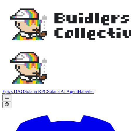
Epics DAO
Solana RPC
Solana AI Agent
Haberler