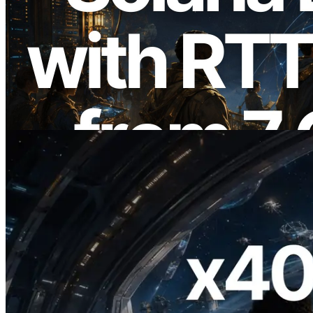
2026.08.05
ERPC, Solana Leader Slot API'yi 7
küresel bölgeden ping ölçümüyle
genişletti — Validators Information API
de yayında
Bu makaleyi oku
2026.07.04