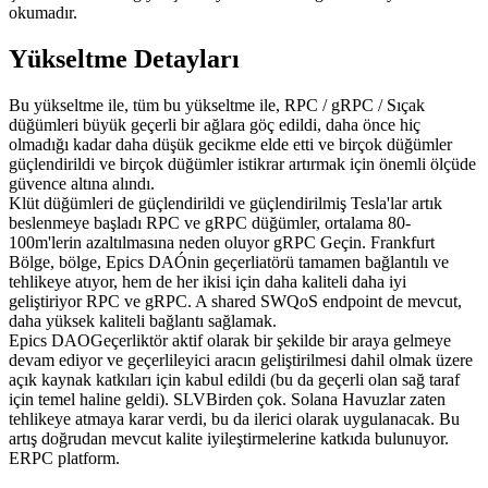
okumadır.
Yükseltme Detayları
Bu yükseltme ile, tüm bu yükseltme ile, RPC / gRPC / Sıçak
düğümleri büyük geçerli bir ağlara göç edildi, daha önce hiç
olmadığı kadar daha düşük gecikme elde etti ve birçok düğümler
güçlendirildi ve birçok düğümler istikrar artırmak için önemli ölçüde
güvence altına alındı.
Klüt düğümleri de güçlendirildi ve güçlendirilmiş Tesla'lar artık
beslenmeye başladı RPC ve gRPC düğümler, ortalama 80-
100m'lerin azaltılmasına neden oluyor gRPC Geçin. Frankfurt
Bölge, bölge, Epics DAÓnin geçerliatörü tamamen bağlantılı ve
tehlikeye atıyor, hem de her ikisi için daha kaliteli daha iyi
geliştiriyor RPC ve gRPC. A shared SWQoS endpoint de mevcut,
daha yüksek kaliteli bağlantı sağlamak.
Epics DAOGeçerliktör aktif olarak bir şekilde bir araya gelmeye
devam ediyor ve geçerlileyici aracın geliştirilmesi dahil olmak üzere
açık kaynak katkıları için kabul edildi (bu da geçerli olan sağ taraf
için temel haline geldi). SLVBirden çok. Solana Havuzlar zaten
tehlikeye atmaya karar verdi, bu da ilerici olarak uygulanacak. Bu
artış doğrudan mevcut kalite iyileştirmelerine katkıda bulunuyor.
ERPC platform.