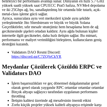
belirleyici bir performans avantajı sunar. Dünyanın en hızlı 5.7 GHz
yüksek saatli yüksek saat CPUECC Prat5 hafıza, NVMe4 depolama
ve iki 25Gbps ağ, bu, sanallaştırılmış bir ortamda bile tutarlı, açık-
metal-class işleme gücü sağlar.
Ayrıca, sunuculara aynı veri merkezleri içinde aynı şekilde
yerleştirmekle Jito Shredstream ve büyük ve büyük Solana
Geçerliktörler, sıfır mesafe stratejimiz hem hesaplama hem de ağ
gecikmesinde şişeleri ortadan kaldırır. Aynı ağda bulunan kişiler
internetle ilgili gecikmeler, daha hızlı iletişim sağlar. Bu mimari,
performansı ve maliyet verimliliğini birleştiren, kullanıcıların geniş
desteğini kazandı.
Validators DAO Resmi Discord:
https://discord.gg/C7ZQSrCkYR
Meydanlar Çözülerek Çözüldü ERPC ve
Validators DAO
İşlem başarısızlıkları ve geç dönemsel dalgalanmalar genel
olarak genel olarak yaygındır RPC ortamlar ortamlar ortamlar
Birçok altyapı sağlayıcı tarafından uygulanan performans
throttling
İletişim kalitesi üzerinde ağ mesafesinin önemli etkisi
Zorlu küçük projeler yüksek kaliteli altyapıya erişimde karşı