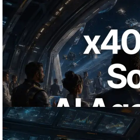
2026.07.04
ERPC x402 destekli Solana RPC'yi
yayınladı — AI agent'ların ihtiyaç
duydukları API'ler için anında ödeme
yaptığı dönem
Bu makaleyi oku