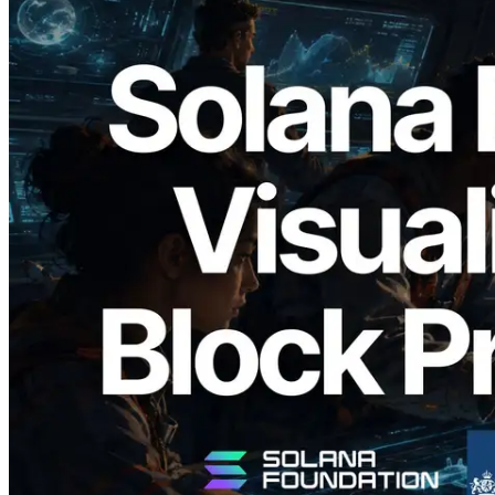
2026.05.24
Validators Solutions, Solana Block
Analyzer'ı Yayınladı — Slot Başına Blok
Üretim Süresi ve Görevli Doğrulayıcı
Görselleştirmesi
Bu makaleyi oku
Daha fazla yükle