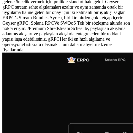
gelene öncelik vermek için pratikte standart hale geldi. Geyser
gRPC stream sahte algılamaları azaltır ve aynı zamanda ortak bir
uygulama haline gelen bir onay için iki katmanlı bir iş akışı sağlar.
ERPC’s Stream Bundles Ayrıca, birlikte birden çok ketçap içerir
Geyser gRPC, Solana RPCVe SWQoS Tek bir sözleşme altında son
nokta erişim. /Premium Shredstream Sches ile, paylaşılan akışlarla
adanmış akışları ve paylaşılan akışlarla entegre eden bir reddant
yapısı inşa edebilirsiniz. gRPCHer iki en hızlı algılama ve
operasyonel istikrara ulaşmak - tüm daha maliyet-malzeme
fiyatlarında.