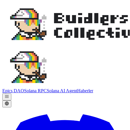
Epics DAO
Solana RPC
Solana AI Agent
Haberler