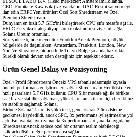
ELSOUL LABO B.V. (Head merkezler: AmsterdamHollanda,
CEO: Fumitake Kawasaki) ve Validators DAO Resmi salıvermeyi
ilan edin ERPCYeni ürünler: Özel Sört Shredstream ve Özel
Premium Shredstream.
Dünyanın en hızlı 5.7 GHz'ini birleştirerek CPU sıfır mesafe ağı ile,
ERPC En yüksek akış altyapısının maksimum seviyesini sağlar
Solana Üretim ortamları.
Sörf sadece içinde mevcuttur FrankfurtAncak Premium, büyük
bölgelerde de dağıtılırken, Amsterdam, Frankfurt, London, New
YorkVe Singapore, bir acıklı ile Tokyo Bölge şu anda hazırlıkta.
Sürekli olarak devam eden desteğiniz için teşekkür ederiz.
Ürün Genel Bakış ve Pozisyoning
Özel / Profil Shredstream Önceki VPS tabanlı adanmışla kıyasla
önemli performans geliştirmeleri sağlar Shredstream Her ikisi de en
hızlı pazarlama 5.7 GHz kullanır. CPU Sıfır mesafe ağı ile birlikte
saat hız ve stabilite sağlamak, yüksek frekanslı ticaret için her iki hız
ve stabilite sağlamak Solana.
Birinde Solana Ticaret iş yükü testi, genel olarak 2.6ms işleme
gecikmesi kaydedildi, ancak SPC, 3x performans iyileştirmesine yol
açtı. Bu avantaj aynı zamanda 3x performans artışına da uygulanır.
ShredstreamAncak sadece özel bir ortamın teslim olabileceği
istikrarlı düşük değer performansı sağlar.