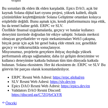
erişim
Bu sorunları ilk elden ilk elden karşıladık. Epics DAO, açık bir
kaynak Solana dijital kart oyunu projesi, yüksek kaliteli, düşük
çözünürlükte keşfettiğimizde Solana Geliştirme ortamları kolayca
erişilebilir değildi. Bunu aşmak için, kendi platformumuzu inşa ettik,
bu da temel haline geldi. ERPC ve SLV.
Özellikle finansal uygulamalarda, geçncy ve hatalar kullanıcı
deneyimi üzerinde doğrudan bir etkiye sahiptir. Solanás merkezi
olmayan geçerliatörler ve eşsiz mekanizmaları Web3 çakışma,
birçok proje için açık bir genel bakış elde etmek zor, genellikle
geçncy ve istikrarsızlıkla sonuçlanıyor.
Misyonumuz, projelerin gerçekten ihtiyaç duyduğu yüksek
performanslı altyapı sağlamaktır, daha iyi gelişim deneyimine ve
kullanıcı deneyimine katkıda bulunan tüm tüm dünyada katkıda
bulunan. Solana ekosistem. Her iki ekosistem de. ERPC ve SLV Bu
görevin bir parçası olarak konumlandırılıyor.
ERPC Resmi Web Adresi:
https://erpc.global/en
SLV Resmi Web Adresi:
https://slv.dev/en
Epics DAO Resmi Web Adresi:
https://epics.dev/en
Validators DAO Resmi Discord:
https://discord.gg/C7ZQSrCkYR
Önceki