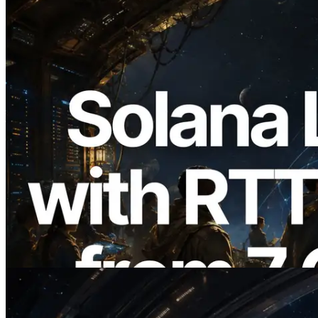
2026.08.05
ERPC, Solana Leader Slot API'yi 7
küresel bölgeden ping ölçümüyle
genişletti — Validators Information API
de yayında
Bu makaleyi oku