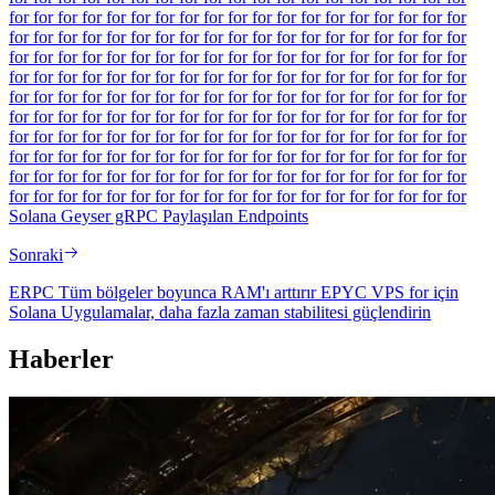
for for for for for for for for for for for for for for for for for for for
for for for for for for for for for for for for for for for for for for for
for for for for for for for for for for for for for for for for for for for
for for for for for for for for for for for for for for for for for for for
for for for for for for for for for for for for for for for for for for for
for for for for for for for for for for for for for for for for for for for
for for for for for for for for for for for for for for for for for for for
for for for for for for for for for for for for for for for for for for for
for for for for for for for for for for for for for for for for for for for
for for for for for for for for for for for for for for for for for for for
Solana Geyser gRPC Paylaşılan Endpoints
Sonraki
ERPC Tüm bölgeler boyunca RAM'ı arttırır EPYC VPS for için
Solana Uygulamalar, daha fazla zaman stabilitesi güçlendirin
Haberler