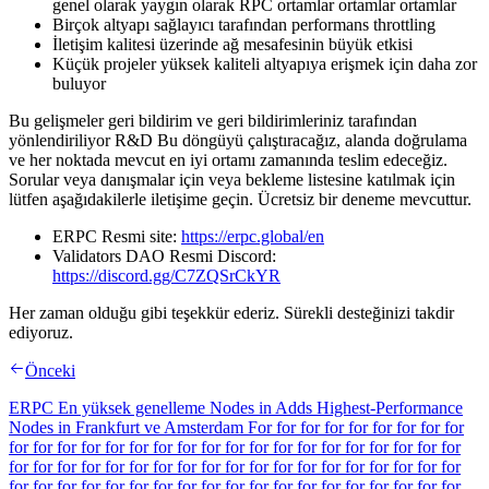
genel olarak yaygın olarak RPC ortamlar ortamlar ortamlar
Birçok altyapı sağlayıcı tarafından performans throttling
İletişim kalitesi üzerinde ağ mesafesinin büyük etkisi
Küçük projeler yüksek kaliteli altyapıya erişmek için daha zor
buluyor
Bu gelişmeler geri bildirim ve geri bildirimleriniz tarafından
yönlendiriliyor R&D Bu döngüyü çalıştıracağız, alanda doğrulama
ve her noktada mevcut en iyi ortamı zamanında teslim edeceğiz.
Sorular veya danışmalar için veya bekleme listesine katılmak için
lütfen aşağıdakilerle iletişime geçin. Ücretsiz bir deneme mevcuttur.
ERPC Resmi site:
https://erpc.global/en
Validators DAO Resmi Discord:
https://discord.gg/C7ZQSrCkYR
Her zaman olduğu gibi teşekkür ederiz. Sürekli desteğinizi takdir
ediyoruz.
Önceki
ERPC En yüksek genelleme Nodes in Adds Highest-Performance
Nodes in Frankfurt ve Amsterdam For for for for for for for for for
for for for for for for for for for for for for for for for for for for for
for for for for for for for for for for for for for for for for for for for
for for for for for for for for for for for for for for for for for for for