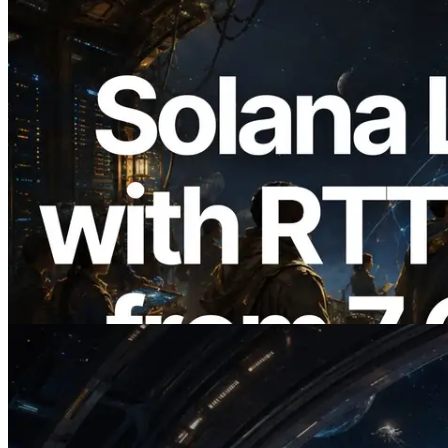
2026.08.05
ERPC, Solana Leader Slot API'yi 7
küresel bölgeden ping ölçümüyle
genişletti — Validators Information API
de yayında
Bu makaleyi oku