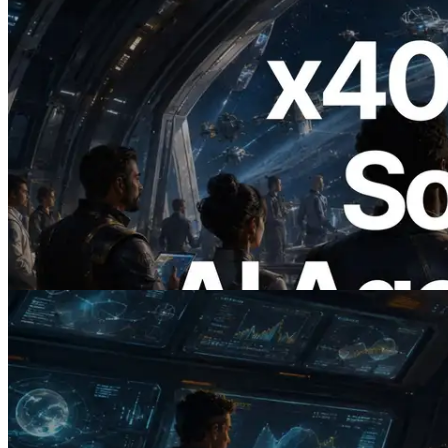
2026.07.04
ERPC x402 destekli Solana RPC'yi
yayınladı — AI agent'ların ihtiyaç
duydukları API'ler için anında ödeme
yaptığı dönem
Bu makaleyi oku