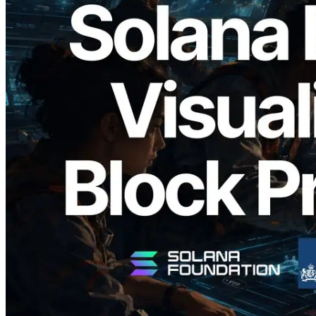
2026.05.24
Validators Solutions, Solana Block
Analyzer'ı Yayınladı — Slot Başına Blok
Üretim Süresi ve Görevli Doğrulayıcı
Görselleştirmesi
Bu makaleyi oku
Daha fazla yükle