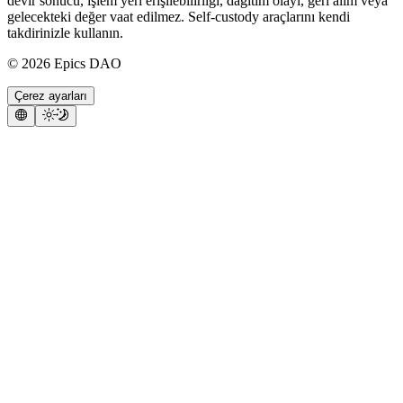
devir sonucu, işlem yeri erişilebilirliği, dağıtım olayı, geri alım veya
gelecekteki değer vaat edilmez. Self-custody araçlarını kendi
takdirinizle kullanın.
©
2026
Epics DAO
Çerez ayarları