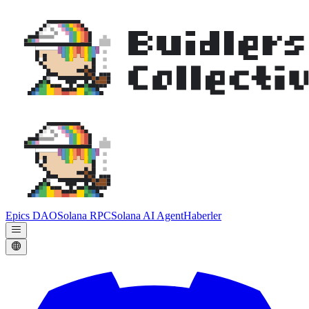
Epics DAO
Solana RPC
Solana AI Agent
Haberler