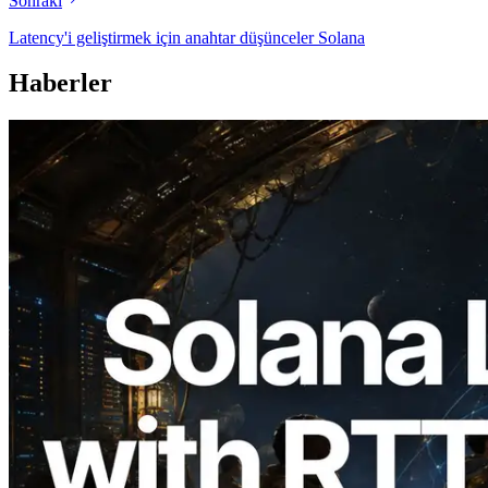
Sonraki
Latency'i geliştirmek için anahtar düşünceler Solana
Haberler
2026.08.05
ERPC, Solana Leader Slot API'yi 7
küresel bölgeden ping ölçümüyle
genişletti — Validators Information API