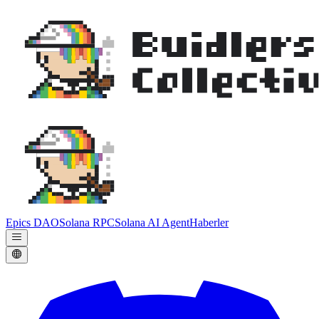
Epics DAO
Solana RPC
Solana AI Agent
Haberler