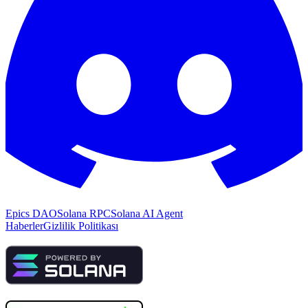
Epics DAO
Solana RPC
Solana AI Agent
Haberler
Gizlilik Politikası