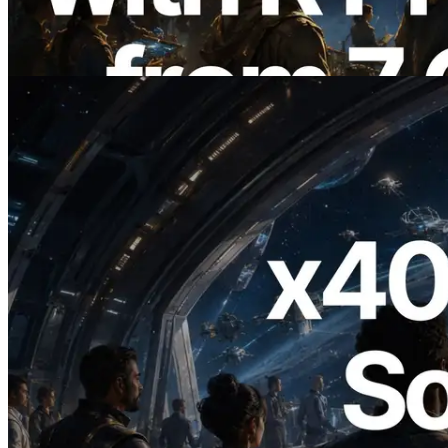
de yayında
Bu makaleyi oku
2026.07.04
ERPC x402 destekli Solana RPC'yi
yayınladı — AI agent'ların ihtiyaç
duydukları API'ler için anında ödeme
yaptığı dönem