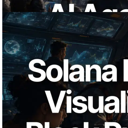
Bu makaleyi oku
2026.05.24
Validators Solutions, Solana Block
Analyzer'ı Yayınladı — Slot Başına Blok
Üretim Süresi ve Görevli Doğrulayıcı
Görselleştirmesi
Bu makaleyi oku