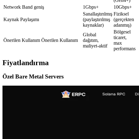
(Gen4+)
Network Band geniş
1Gbps+
10Gbps+
Sanallaştırılmış
Fiziksel
Kaynak Paylaşımı
(paylaştırılmış
(gerçekten
kaynaklar)
adanmış)
Bölgesel
Global
ticaret,
Önerilen Kullanım Önerilen Kullanım
dağıtım,
max
maliyet-aktif
performans
Fiyatlandırma
Özel Bare Metal Servers