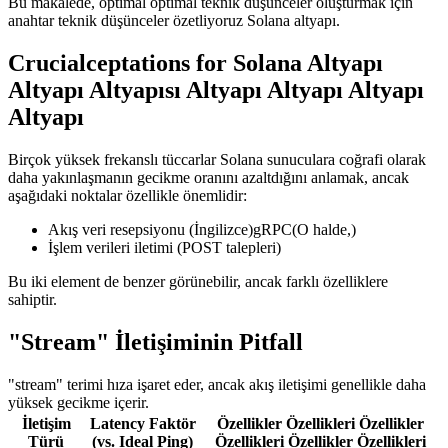
Bu makalede, optimal optimal teknik düşünceler oluşturmak için
anahtar teknik düşünceler özetliyoruz Solana altyapı.
Crucialceptations for Solana Altyapı
Altyapı Altyapısı Altyapı Altyapı Altyapı
Altyapı
Birçok yüksek frekanslı tüccarlar Solana sunuculara coğrafi olarak
daha yakınlaşmanın gecikme oranını azaltdığını anlamak, ancak
aşağıdaki noktalar özellikle önemlidir:
Akış veri resepsiyonu (İngilizce)gRPC(O halde,)
İşlem verileri iletimi (POST talepleri)
Bu iki element de benzer görünebilir, ancak farklı özelliklere
sahiptir.
"Stream" İletişiminin Pitfall
"stream" terimi hıza işaret eder, ancak akış iletişimi genellikle daha
yüksek gecikme içerir.
İletişim
Latency Faktör
Özellikler Özellikleri Özellikler
Türü
(vs. Ideal Ping)
Özellikleri Özellikler Özellikleri