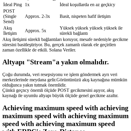
İdeal Ping
1x
İdeal koşullarda en az geçkicy
POST
(Single
Approx. 2-3x
Basit, nispeten hafif iletişim
Send)
Akış
Yüksek yüksek yüksek yüksek ile
Approx. 5x
İletişim
sürekli bağlantı
Akış iletişimi sürekli bağlantıları koruyor, mesafe nedeniyle gecikme
süresini basitleştiriyor. Bu, gerçek zamanlı olarak ele geçirilen
zaman özellikle de etkili. Solana Veriler.
Altyapı "Stream"a yakın olmalıdır.
Çoğu durumda, veri resepsiyonu ve işlem göndermek ayrı veri
merkezlerinde meydana gelir.Görüntünüzü akış kaynağına mümkün
olduğunca yakın tutmak önemlidir.
Çünkü geçncy önemli ölçüde POST gecikmesini aşıyor, akış
kaynağı ile uyumlu altyapı büyük ölçüde genel gecikme azaltır.
Achieving maximum speed with achieving
maximum speed with achieving maximum
speed with achieving maximum speed