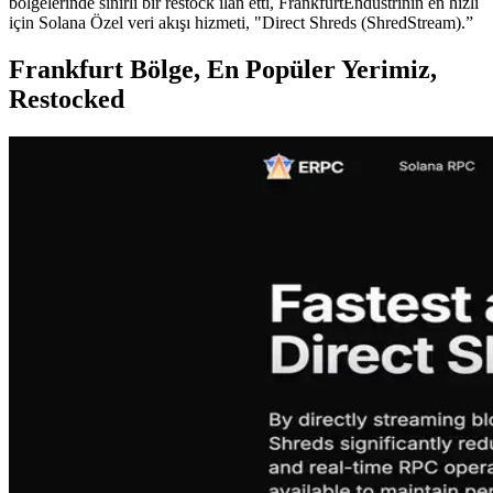
bölgelerinde sınırlı bir restock ilan etti, FrankfurtEndüstrinin en hızlı
için Solana Özel veri akışı hizmeti, "Direct Shreds (ShredStream).”
Frankfurt Bölge, En Popüler Yerimiz,
Restocked