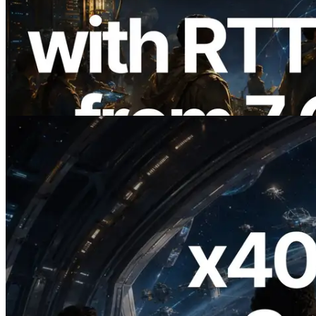
ERPC, Solana Leader Slot API'yi 7
küresel bölgeden ping ölçümüyle
genişletti — Validators Information API
de yayında
Bu makaleyi oku
2026.07.04
ERPC x402 destekli Solana RPC'yi