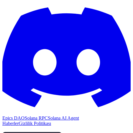
Epics DAO
Solana RPC
Solana AI Agent
Haberler
Gizlilik Politikası