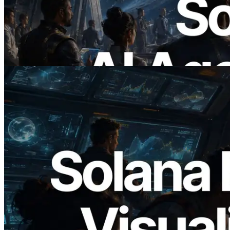
yayınladı — AI agent'ların ihtiyaç
duydukları API'ler için anında ödeme
yaptığı dönem
Bu makaleyi oku
2026.05.24
Validators Solutions, Solana Block
Analyzer'ı Yayınladı — Slot Başına Blok