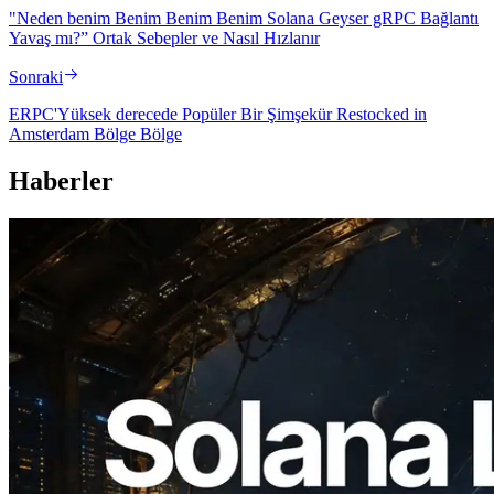
"Neden benim Benim Benim Benim Solana Geyser gRPC Bağlantı
Yavaş mı?” Ortak Sebepler ve Nasıl Hızlanır
Sonraki
ERPC'Yüksek derecede Popüler Bir Şimşekür Restocked in
Amsterdam Bölge Bölge
Haberler
2026.08.05