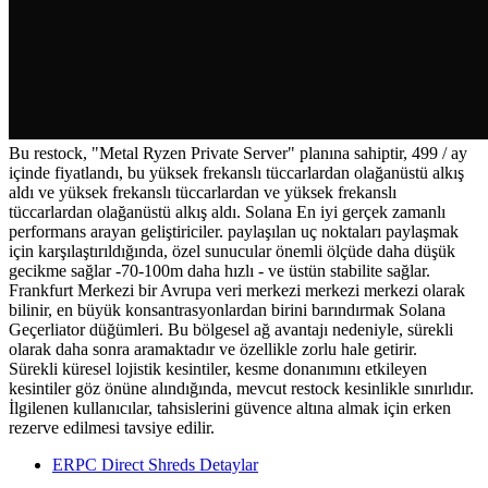
Bu restock, "Metal Ryzen Private Server" planına sahiptir, 499 / ay
içinde fiyatlandı, bu yüksek frekanslı tüccarlardan olağanüstü alkış
aldı ve yüksek frekanslı tüccarlardan ve yüksek frekanslı
tüccarlardan olağanüstü alkış aldı. Solana En iyi gerçek zamanlı
performans arayan geliştiriciler. paylaşılan uç noktaları paylaşmak
için karşılaştırıldığında, özel sunucular önemli ölçüde daha düşük
gecikme sağlar -70-100m daha hızlı - ve üstün stabilite sağlar.
Frankfurt Merkezi bir Avrupa veri merkezi merkezi merkezi olarak
bilinir, en büyük konsantrasyonlardan birini barındırmak Solana
Geçerliator düğümleri. Bu bölgesel ağ avantajı nedeniyle, sürekli
olarak daha sonra aramaktadır ve özellikle zorlu hale getirir.
Sürekli küresel lojistik kesintiler, kesme donanımını etkileyen
kesintiler göz önüne alındığında, mevcut restock kesinlikle sınırlıdır.
İlgilenen kullanıcılar, tahsislerini güvence altına almak için erken
rezerve edilmesi tavsiye edilir.
ERPC Direct Shreds Detaylar