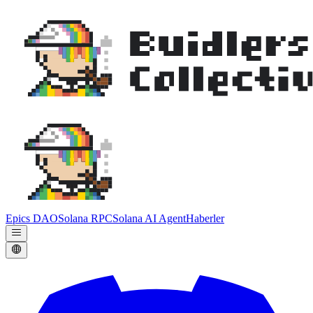
Epics DAO
Solana RPC
Solana AI Agent
Haberler