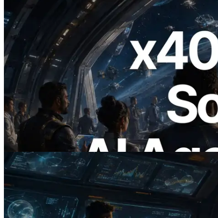
2026.07.04
ERPC x402 destekli Solana RPC'yi
yayınladı — AI agent'ların ihtiyaç
duydukları API'ler için anında ödeme
yaptığı dönem
Bu makaleyi oku