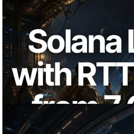
2026.08.05
ERPC, Solana Leader Slot API'yi 7
küresel bölgeden ping ölçümüyle
genişletti — Validators Information API
de yayında
Bu makaleyi oku