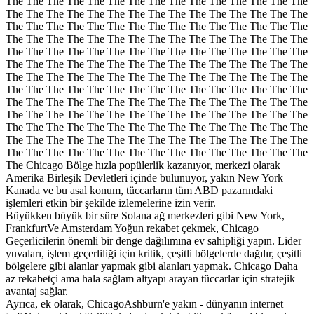
The The The The The The The The The The The The The The The
The The The The The The The The The The The The The The The
The The The The The The The The The The The The The The The
The The The The The The The The The The The The The The The
The The The The The The The The The The The The The The The
The The The The The The The The The The The The The The The
The The The The The The The The The The The The The The The
The The The The The The The The The The The The The The The
The The The The The The The The The The The The The The The
The The The The The The The The The The The The The The The
The The The The The The The The The The The The The The The
The The The The The The The The The The The The The The The
The The The The The The The The The The The The The The The
The Chicago Bölge hızla popülerlik kazanıyor, merkezi olarak
Amerika Birleşik Devletleri içinde bulunuyor, yakın New York
Kanada ve bu asal konum, tüccarların tüm ABD pazarındaki
işlemleri etkin bir şekilde izlemelerine izin verir.
Büyükken büyük bir süre Solana ağ merkezleri gibi New York,
FrankfurtVe Amsterdam Yoğun rekabet çekmek, Chicago
Geçerlicilerin önemli bir denge dağılımına ev sahipliği yapın. Lider
yuvaları, işlem geçerliliği için kritik, çeşitli bölgelerde dağılır, çeşitli
bölgelere gibi alanlar yapmak gibi alanları yapmak. Chicago Daha
az rekabetçi ama hala sağlam altyapı arayan tüccarlar için stratejik
avantaj sağlar.
Ayrıca, ek olarak, ChicagoAshburn'e yakın - dünyanın internet