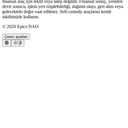
finansal araç için teklif veya talep değildir. Finansal sonuç, yeniden
devir sonucu, işlem yeri erişilebilirliği, dağıtım olayı, geri alım veya
gelecekteki değer vaat edilmez. Self-custody araçlarını kendi
takdirinizle kullanın.
©
2026
Epics DAO
Çerez ayarları