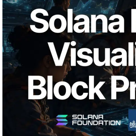
2026.05.24
Validators Solutions, Solana Block
Analyzer'ı Yayınladı — Slot Başına Blok
Üretim Süresi ve Görevli Doğrulayıcı
Görselleştirmesi
Bu makaleyi oku
Daha fazla yükle