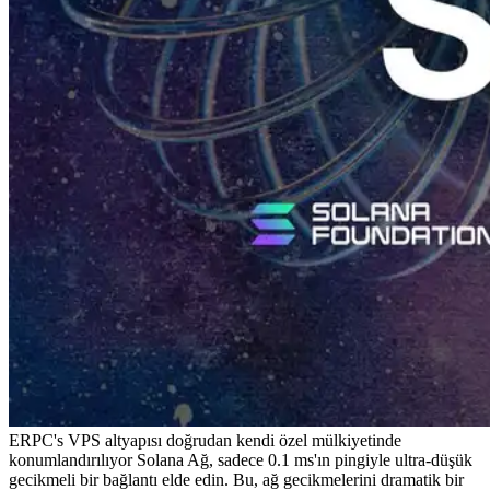
ERPC's VPS altyapısı doğrudan kendi özel mülkiyetinde
konumlandırılıyor Solana Ağ, sadece 0.1 ms'ın pingiyle ultra-düşük
gecikmeli bir bağlantı elde edin. Bu, ağ gecikmelerini dramatik bir