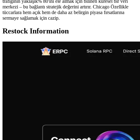
trafiğinin yaklaşık% 80'ini ele almak için bilinen küresel bir veri
merkezi – bu bağlantı stratejik değerini artırır. Chicago Özellikle
tüccarlara hem açık hem de daha az belirgin piyasa fırsatlarına
sermaye sağlamak için cazip.
Restock Information