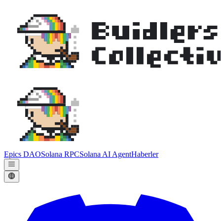
Epics DAO
Solana RPC
Solana AI Agent
Haberler